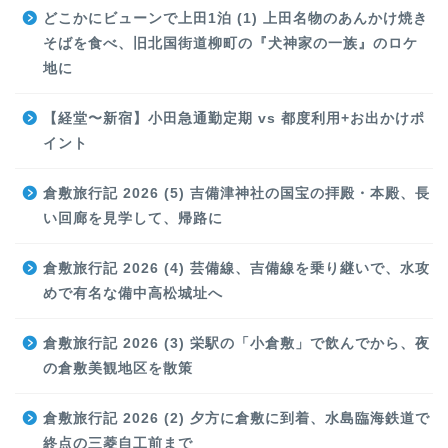
どこかにビューンで上田1泊 (1) 上田名物のあんかけ焼き
そばを食べ、旧北国街道柳町の『犬神家の一族』のロケ
地に
【経堂〜新宿】小田急通勤定期 vs 都度利用+お出かけポ
イント
倉敷旅行記 2026 (5) 吉備津神社の国宝の拝殿・本殿、長
い回廊を見学して、帰路に
倉敷旅行記 2026 (4) 芸備線、吉備線を乗り継いで、水攻
めで有名な備中高松城址へ
倉敷旅行記 2026 (3) 栄駅の「小倉敷」で飲んでから、夜
の倉敷美観地区を散策
倉敷旅行記 2026 (2) 夕方に倉敷に到着、水島臨海鉄道で
終点の三菱自工前まで