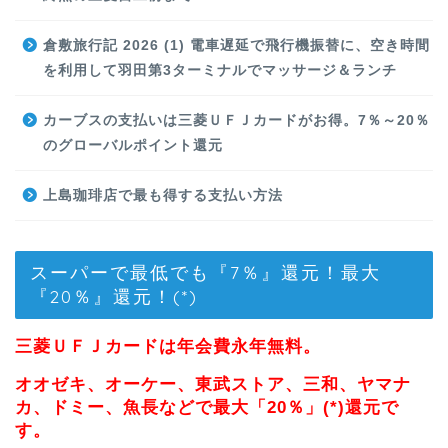
倉敷旅行記 2026 (1) 電車遅延で飛行機振替に、空き時間
を利用して羽田第3ターミナルでマッサージ＆ランチ
カーブスの支払いは三菱ＵＦＪカードがお得。7％～20％
のグローバルポイント還元
上島珈琲店で最も得する支払い方法
スーパーで最低でも『7％』還元！最大
『20％』還元！(*)
三菱ＵＦＪカードは年会費永年無料。
オオゼキ、オーケー、東武ストア、三和、ヤマナ
カ、ドミー、魚長などで最大「20％」(*)還元で
す。