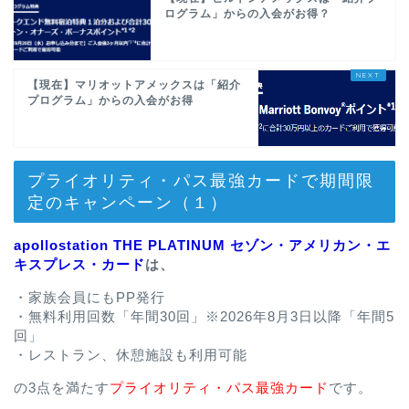
ログラム」からの入会がお得？
【現在】マリオットアメックスは「紹介
プログラム」からの入会がお得
プライオリティ・パス最強カードで期間限
定のキャンペーン（１）
apollostation THE PLATINUM セゾン・アメリカン・エ
キスプレス・カード
は、
・家族会員にもPP発行
・無料利用回数「年間30回」※2026年8月3日以降「年間5
回」
・レストラン、休憩施設も利用可能
の3点を満たす
プライオリティ・パス最強カード
です。