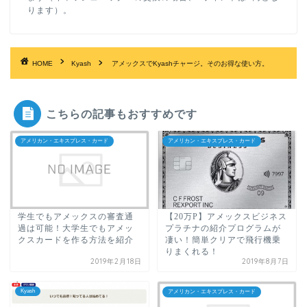
ります）。
HOME
Kyash
アメックスでKyashチャージ。そのお得な使い方。
こちらの記事もおすすめです
アメリカン・エキスプレス・カード
アメリカン・エキスプレス・カード
学生でもアメックスの審査通
【20万P】アメックスビジネス
過は可能！大学生でもアメッ
プラチナの紹介プログラムが
クスカードを作る方法を紹介
凄い！簡単クリアで飛行機乗
りまくれる！
2019年2月18日
2019年8月7日
Kyash
アメリカン・エキスプレス・カード