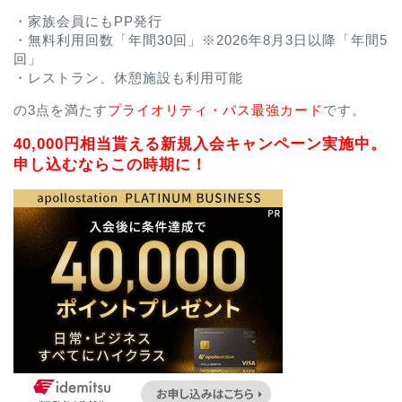
・家族会員にもPP発行
・無料利用回数「年間30回」※2026年8月3日以降「年間5
回」
・レストラン、休憩施設も利用可能
の3点を満たす
プライオリティ・パス最強カード
です。
40,000円相当貰える新規入会キャンペーン実施中。
申し込むならこの時期に！