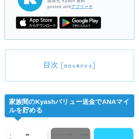
開発元:
Kyash
無料
posted with
アプリーチ
目次
[
]
目次を表示する
家族間のKyashバリュー送金でANAマイ
ルを貯める