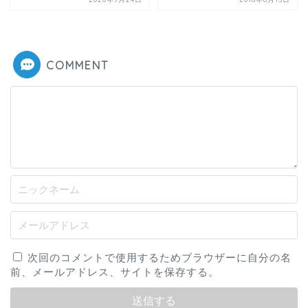
COMMENT
次回のコメントで使用するためブラウザーに自分の名
前、メールアドレス、サイトを保存する。