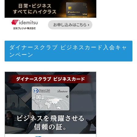
ダイナースクラブ ビジネスカード入会キャ
ンペーン