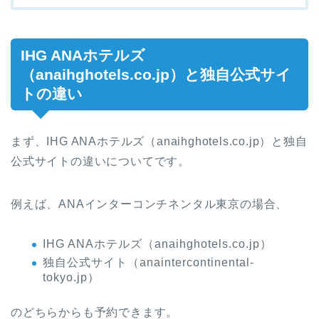
IHG ANAホテルズ
（anaihghotels.co.jp）と独自公式サイ
トの違い
まず、IHG ANAホテルズ（anaihghotels.co.jp）と独自
公式サイトの違いについてです。
例えば、ANAインターコンチネンタル東京の場合、
IHG ANAホテルズ（anaihghotels.co.jp）
独自公式サイト（anaintercontinental-
tokyo.jp）
のどちらからも予約できます。