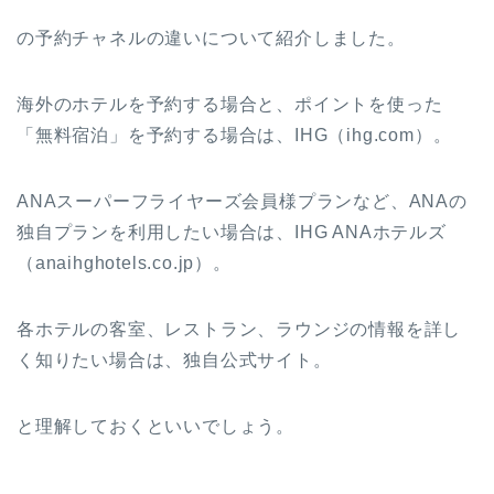
の予約チャネルの違いについて紹介しました。
海外のホテルを予約する場合と、ポイントを使った
「無料宿泊」を予約する場合は、IHG（ihg.com）。
ANAスーパーフライヤーズ会員様プランなど、ANAの
独自プランを利用したい場合は、IHG ANAホテルズ
（anaihghotels.co.jp）。
各ホテルの客室、レストラン、ラウンジの情報を詳し
く知りたい場合は、独自公式サイト。
と理解しておくといいでしょう。