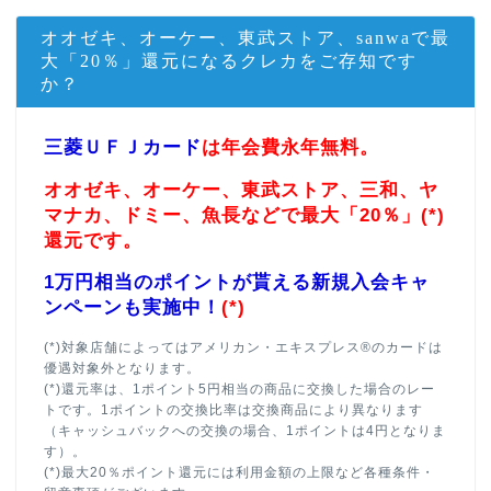
オオゼキ、オーケー、東武ストア、sanwaで最
大「20％」還元になるクレカをご存知です
か？
三菱ＵＦＪカード
は年会費永年無料。
オオゼキ、オーケー、東武ストア、三和、ヤ
マナカ、ドミー、魚長などで最大「20％」(*)
還元です。
1万円相当のポイントが貰える新規入会キャ
ンペーンも実施中！
(*)
(*)対象店舗によってはアメリカン・エキスプレス®のカードは
優遇対象外となります。
(*)還元率は、1ポイント5円相当の商品に交換した場合のレー
トです。1ポイントの交換比率は交換商品により異なります
（キャッシュバックへの交換の場合、1ポイントは4円となりま
す）。
(*)最大20％ポイント還元には利用金額の上限など各種条件・