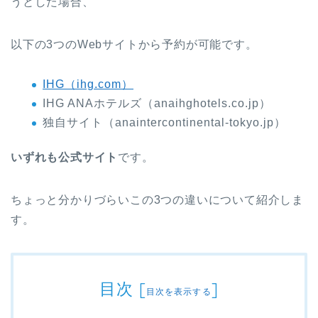
うとした場合、
以下の3つのWebサイトから予約が可能です。
IHG（ihg.com）
IHG ANAホテルズ（anaihghotels.co.jp）
独自サイト（anaintercontinental-tokyo.jp）
いずれも公式サイト
です。
ちょっと分かりづらいこの3つの違いについて紹介しま
す。
目次
[
]
目次を表示する