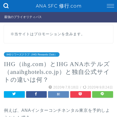
ANA SFC 修行.com
最強のプライオリティパス
※当サイトはプロモーションを含みます。
IHGリワーズクラブ（IHG Rewards Club）
IHG（ihg.com）とIHG ANAホテルズ
（anaihghotels.co.jp）と独自公式サイ
トの違いは何？
2020年7月18日
/
2020年9月24日
例えば、ANAインターコンチネンタル東京を予約しよ