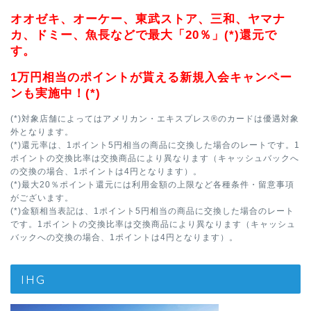
オオゼキ、オーケー、東武ストア、三和、ヤマナ
カ、ドミー、魚長などで最大「20％」(*)還元で
す。
1万円相当のポイントが貰える新規入会キャンペー
ンも実施中！(*)
(*)対象店舗によってはアメリカン・エキスプレス®のカードは優遇対象
外となります。
(*)還元率は、1ポイント5円相当の商品に交換した場合のレートです。1
ポイントの交換比率は交換商品により異なります（キャッシュバックへ
の交換の場合、1ポイントは4円となります）。
(*)最大20％ポイント還元には利用金額の上限など各種条件・留意事項
がございます。
(*)金額相当表記は、1ポイント5円相当の商品に交換した場合のレート
です。1ポイントの交換比率は交換商品により異なります（キャッシュ
バックへの交換の場合、1ポイントは4円となります）。
IHG