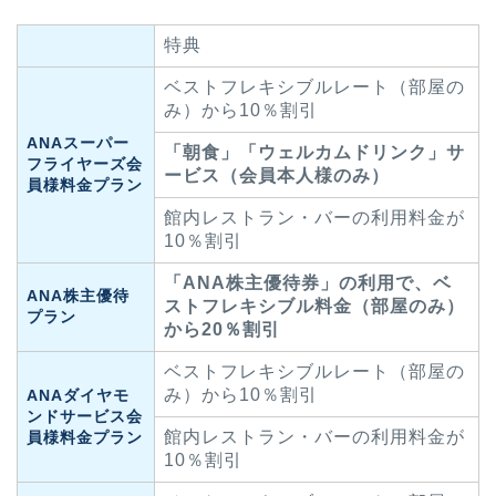
特典
ベストフレキシブルレート（部屋の
み）から10％割引
ANAスーパー
「朝食」「ウェルカムドリンク」サ
フライヤーズ会
ービス（会員本人様のみ）
員様料金プラン
館内レストラン・バーの利用料金が
10％割引
「ANA株主優待券」の利用で、ベ
ANA株主優待
ストフレキシブル料金（部屋のみ）
プラン
から20％割引
ベストフレキシブルレート（部屋の
み）から10％割引
ANAダイヤモ
ンドサービス会
館内レストラン・バーの利用料金が
員様料金プラン
10％割引