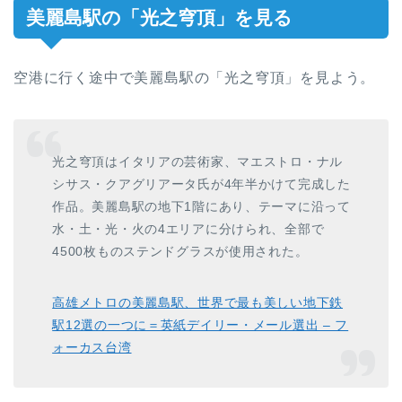
美麗島駅の「光之穹頂」を見る
空港に行く途中で美麗島駅の「光之穹頂」を見よう。
光之穹頂はイタリアの芸術家、マエストロ・ナル
シサス・クアグリアータ氏が4年半かけて完成した
作品。美麗島駅の地下1階にあり、テーマに沿って
水・土・光・火の4エリアに分けられ、全部で
4500枚ものステンドグラスが使用された。
高雄メトロの美麗島駅、世界で最も美しい地下鉄
駅12選の一つに＝英紙デイリー・メール選出 – フ
ォーカス台湾