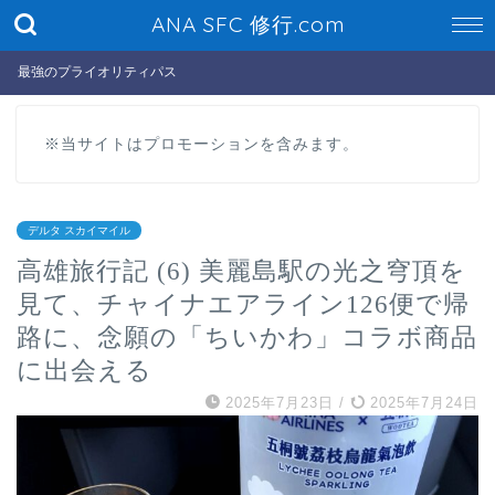
ANA SFC 修行.com
最強のプライオリティパス
※当サイトはプロモーションを含みます。
デルタ スカイマイル
高雄旅行記 (6) 美麗島駅の光之穹頂を
見て、チャイナエアライン126便で帰
路に、念願の「ちいかわ」コラボ商品
に出会える
2025年7月23日
/
2025年7月24日