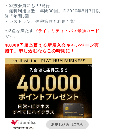
・家族会員にもPP発行
・無料利用回数「年間30回」※2026年8月3日以
降「年間5回」
・レストラン、休憩施設も利用可能
の3点を満たす
プライオリティ・パス最強カード
です。
40,000円相当貰える新規入会キャンペーン実
施中。申し込むならこの時期に！