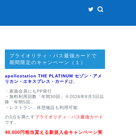
プライオリティ・パス最強カードで
期間限定のキャンペーン（１）
apollostation THE PLATINUM セゾン・アメ
リカン・エキスプレス・カード
は、
・家族会員にもPP発行
・無料利用回数「年間30回」※2026年8月3日以
降「年間5回」
・レストラン、休憩施設も利用可能
の3点を満たす
プライオリティ・パス最強カード
です。
40,000円相当貰える新規入会キャンペーン実