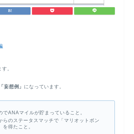
編
ます。
「妄想例」
になっています。
のでANAマイルが貯まっていること。
からのステータスマッチで「マリオットボン
」を得たこと。