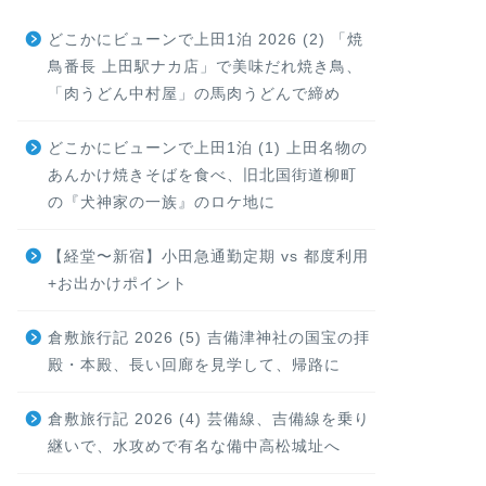
どこかにビューンで上田1泊 2026 (2) 「焼
鳥番長 上田駅ナカ店」で美味だれ焼き鳥、
「肉うどん中村屋」の馬肉うどんで締め
どこかにビューンで上田1泊 (1) 上田名物の
あんかけ焼きそばを食べ、旧北国街道柳町
の『犬神家の一族』のロケ地に
【経堂〜新宿】小田急通勤定期 vs 都度利用
+お出かけポイント
倉敷旅行記 2026 (5) 吉備津神社の国宝の拝
殿・本殿、長い回廊を見学して、帰路に
倉敷旅行記 2026 (4) 芸備線、吉備線を乗り
継いで、水攻めで有名な備中高松城址へ