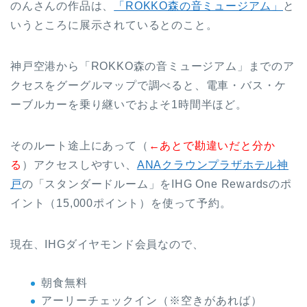
のんさんの作品は、
「ROKKO森の音ミュージアム」
と
いうところに展示されているとのこと。
神戸空港から「ROKKO森の音ミュージアム」までのア
クセスをグーグルマップで調べると、電車・バス・ケ
ーブルカーを乗り継いでおよそ1時間半ほど。
そのルート途上にあって（
←あとで勘違いだと分か
る
）アクセスしやすい、
ANAクラウンプラザホテル神
戸
の「スタンダードルーム」をIHG One Rewardsのポ
イント（15,000ポイント）を使って予約。
現在、IHGダイヤモンド会員なので、
朝食無料
アーリーチェックイン（※空きがあれば）