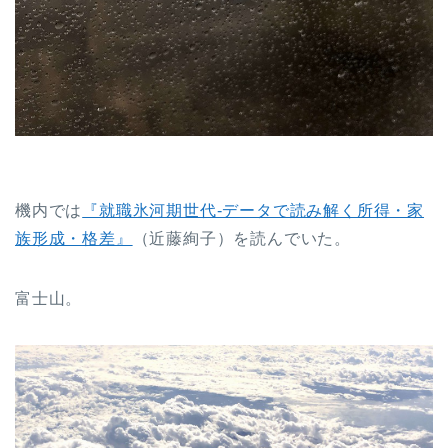
機内では
『就職氷河期世代-データで読み解く所得・家
族形成・格差』
（近藤絢子）を読んでいた。
富士山。