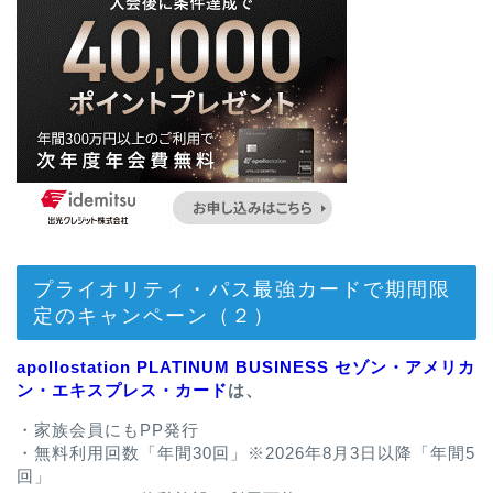
プライオリティ・パス最強カードで期間限
定のキャンペーン（２）
apollostation PLATINUM BUSINESS セゾン・アメリカ
ン・エキスプレス・カード
は、
・家族会員にもPP発行
・無料利用回数「年間30回」※2026年8月3日以降「年間5
回」