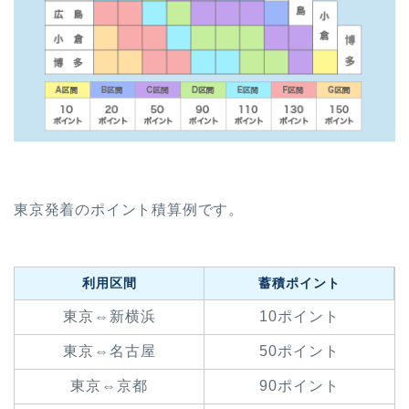
東京発着のポイント積算例です。
利用区間
蓄積ポイント
東京⇔新横浜
10ポイント
東京⇔名古屋
50ポイント
東京⇔京都
90ポイント