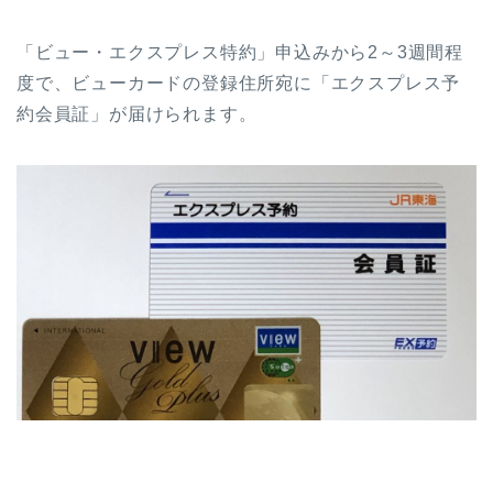
「ビュー・エクスプレス特約」申込みから2～3週間程
度で、ビューカードの登録住所宛に「エクスプレス予
約会員証」が届けられます。