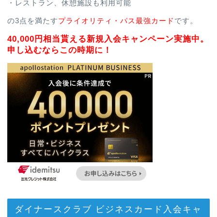
・レストラン、休憩施設も利用可能
の3点を満たす
プライオリティ・パス最強カード
です。
40,000円相当貰える新規入会キャンペーン実施中。
申し込むならこの時期に！
ダイナースクラブ ビジネスカード入会キャ