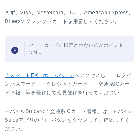
まず、Visa、Mastercard、JCB、American Express、
Dinersのクレジットカードを用意してください。
ビューカードに限定されない点がポイント
です。
「スマートEX」ホームページ
へアクセスし、「ログイ
ンパスワード」「クレジットカード」「交通系ICカー
ド情報」等を登録して会員登録を行ってください。
モバイルSuicaの「交通系ICカード情報」は、モバイル
Suicaアプリの「i」ボタンをタップして、確認してく
ださい。