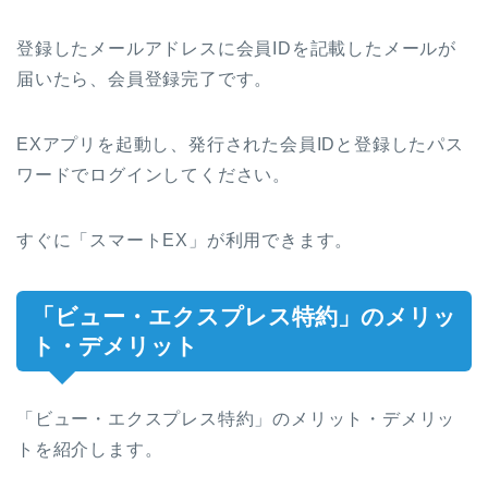
登録したメールアドレスに会員IDを記載したメールが
届いたら、会員登録完了です。
EXアプリを起動し、発行された会員IDと登録したパス
ワードでログインしてください。
すぐに「スマートEX」が利用できます。
「ビュー・エクスプレス特約」のメリッ
ト・デメリット
「ビュー・エクスプレス特約」のメリット・デメリッ
トを紹介します。