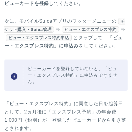
ビューカードを登録
してください。
次に、モバイルSuicaアプリのフッターメニューの
チ
⇒
⇒
ケット購入・Suica管理
ビュー・エクスプレス特約
とタップして、
「ビュ
ビュー・エクスプレス特約申込
ー・エクスプレス特約」に申込み
をしてください。
ビューカードを登録していないと、「ビュ
ー・エクスプレス特約」に申込みできませ
ん。
「ビュー・エクスプレス特約」に同意した日を起算日
として、2ヵ月後に「エクスプレス予約」の年会費
1,000円（税別）が、登録したビューカードから引き落
とされます。