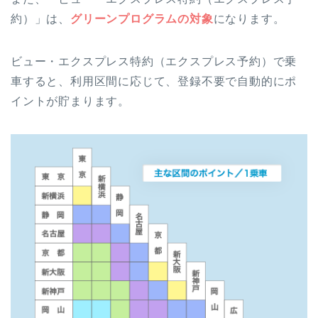
約）」は、
グリーンプログラムの対象
になります。
ビュー・エクスプレス特約（エクスプレス予約）で乗
車すると、利用区間に応じて、登録不要で自動的にポ
イントが貯まります。