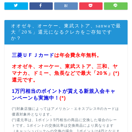
オオゼキ、オーケー、東武ストア、sanwaで最
大「20％」還元になるクレカをご存知です
か？
三菱ＵＦＪカード
は年会費永年無料。
オオゼキ、オーケー、東武ストア、三和、ヤ
マナカ、ドミー、魚長などで最大「20％」(*)
還元です。
1万円相当のポイントが貰える新規入会キャ
ンペーンも実施中！
(*)
(*)対象店舗によってはアメリカン・エキスプレス®のカードは
優遇対象外となります。
(*)還元率は、1ポイント5円相当の商品に交換した場合のレー
トです。1ポイントの交換比率は交換商品により異なります
（キャッシュバックへの交換の場合、1ポイントは4円となりま