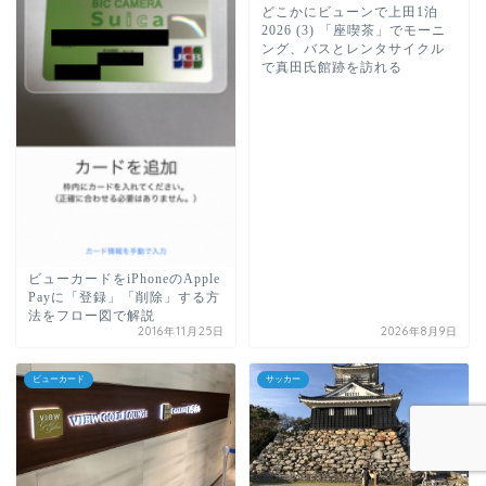
どこかにビューンで上田1泊
2026 (3) 「座喫茶」でモーニ
ング、バスとレンタサイクル
で真田氏館跡を訪れる
ビューカードをiPhoneのApple
Payに「登録」「削除」する方
法をフロー図で解説
2016年11月25日
2026年8月9日
ビューカード
サッカー