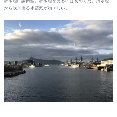
潜水艦に護衛艦。潜水艦を見るのは初めてだ。潜水艦
から吹き出る水蒸気が物々しい。