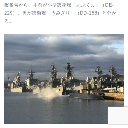
艦番号から、手前が小型護衛艦「あぶくま」（DE-
229）、奥が護衛艦「うみぎり」（DD-158）と分か
る。