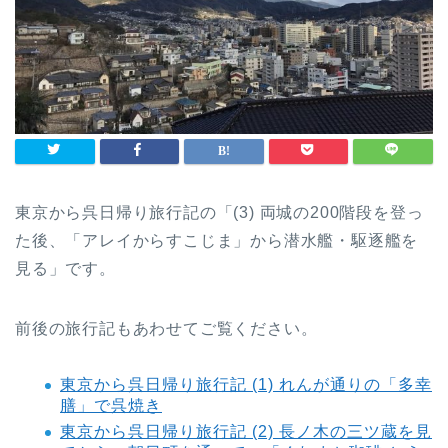
東京から呉日帰り旅行記の「(3) 両城の200階段を登っ
た後、「アレイからすこじま」から潜水艦・駆逐艦を
見る」です。
前後の旅行記もあわせてご覧ください。
東京から呉日帰り旅行記 (1) れんが通りの「多幸
膳」で呉焼き
東京から呉日帰り旅行記 (2) 長ノ木の三ツ蔵を見