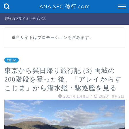
ANA SFC 修行.com
最強のプライオリティパス
※当サイトはプロモーションを含みます。
旅行記
東京から呉日帰り旅行記 (3) 両城の
200階段を登った後、「アレイからす
こじま」から潜水艦・駆逐艦を見る
2017年1月8日
/
2020年9月2日