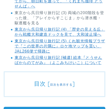
てから、朝日町を通って、「くれまち珈琲 とう
せんば」へ
東京から呉日帰り旅行記 (3) 両城の200階段を登
った後、「アレイからすこじま」から潜水艦・
駆逐艦を見る
東京から呉日帰り旅行記 (4) 「歴史の見える丘」
から戦艦大和建造ドックを見て、大和波止場へ
東京から呉日帰り旅行記 (5) くれ観光情報プラザ
で『この世界の片隅に』ロケ地マップを貰い、
JAL266便で帰路に
東京から呉日帰り旅行記 [補遺] 絵本『とうせん
ばからのてがみ』（よこみちけいこ）について
目次
[
]
目次を表示する