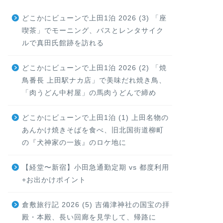
どこかにビューンで上田1泊 2026 (3) 「座
喫茶」でモーニング、バスとレンタサイク
ルで真田氏館跡を訪れる
どこかにビューンで上田1泊 2026 (2) 「焼
鳥番長 上田駅ナカ店」で美味だれ焼き鳥、
「肉うどん中村屋」の馬肉うどんで締め
どこかにビューンで上田1泊 (1) 上田名物の
あんかけ焼きそばを食べ、旧北国街道柳町
の『犬神家の一族』のロケ地に
【経堂〜新宿】小田急通勤定期 vs 都度利用
+お出かけポイント
倉敷旅行記 2026 (5) 吉備津神社の国宝の拝
殿・本殿、長い回廊を見学して、帰路に