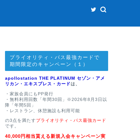
プライオリティ・パス最強カードで
期間限定のキャンペーン（１）
apollostation THE PLATINUM セゾン・アメ
リカン・エキスプレス・カード
は、
・家族会員にもPP発行
・無料利用回数「年間30回」※2026年8月3日以
降「年間5回」
・レストラン、休憩施設も利用可能
の3点を満たす
プライオリティ・パス最強カード
です。
40,000円相当貰える新規入会キャンペーン実