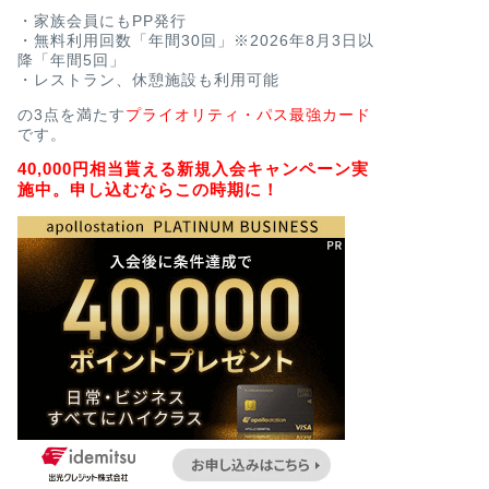
・家族会員にもPP発行
・無料利用回数「年間30回」※2026年8月3日以
降「年間5回」
・レストラン、休憩施設も利用可能
の3点を満たす
プライオリティ・パス最強カード
です。
40,000円相当貰える新規入会キャンペーン実
施中。申し込むならこの時期に！