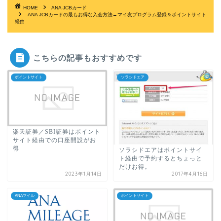
HOME
ANA JCBカード
ANA JCBカードの最もお得な入会方法→マイ友プログラム登録＆ポイントサイト
経由
こちらの記事もおすすめです
ポイントサイト
ソラシドエア
楽天証券／SBI証券はポイント
サイト経由での口座開設がお
得
ソラシドエアはポイントサイ
ト経由で予約するとちょっと
だけお得。
2023年1月14日
2017年4月16日
ANAマイル
ポイントサイト