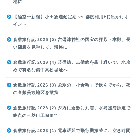
地に
【経堂〜新宿】小田急通勤定期 vs 都度利用+お出かけポ
イント
倉敷旅行記 2026 (5) 吉備津神社の国宝の拝殿・本殿、長
い回廊を見学して、帰路に
倉敷旅行記 2026 (4) 芸備線、吉備線を乗り継いで、水攻
めで有名な備中高松城址へ
倉敷旅行記 2026 (3) 栄駅の「小倉敷」で飲んでから、夜
の倉敷美観地区を散策
倉敷旅行記 2026 (2) 夕方に倉敷に到着、水島臨海鉄道で
終点の三菱自工前まで
倉敷旅行記 2026 (1) 電車遅延で飛行機振替に、空き時間