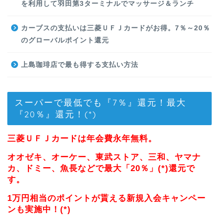
を利用して羽田第3ターミナルでマッサージ＆ランチ
カーブスの支払いは三菱ＵＦＪカードがお得。7％～20％
のグローバルポイント還元
上島珈琲店で最も得する支払い方法
スーパーで最低でも『7％』還元！最大
『20％』還元！(*)
三菱ＵＦＪカードは年会費永年無料。
オオゼキ、オーケー、東武ストア、三和、ヤマナ
カ、ドミー、魚長などで最大「20％」(*)還元で
す。
1万円相当のポイントが貰える新規入会キャンペー
ンも実施中！(*)