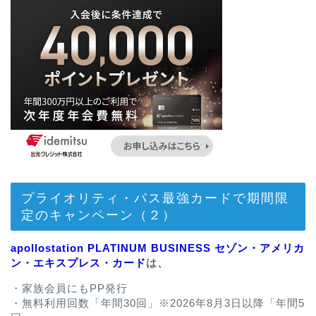
プライオリティ・パス最強カードで期間限
定のキャンペーン（２）
apollostation PLATINUM BUSINESS セゾン・アメリカ
ン・エキスプレス・カード
は、
・家族会員にもPP発行
・無料利用回数「年間30回」※2026年8月3日以降「年間5