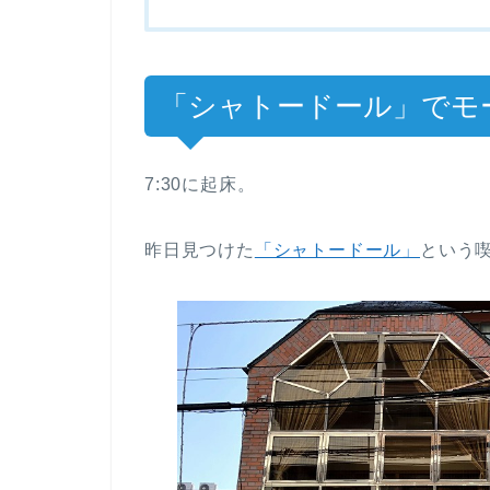
「シャトードール」でモ
7:30に起床。
昨日見つけた
「シャトードール」
という