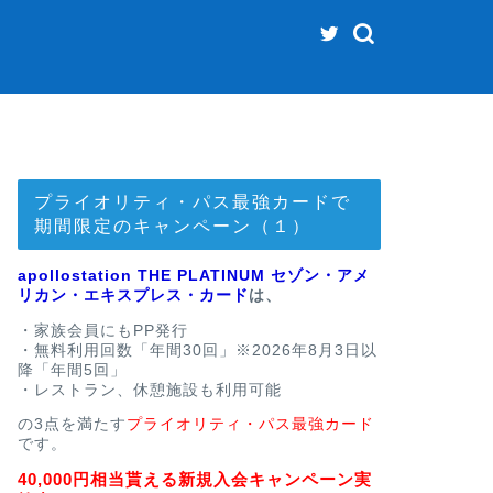
プライオリティ・パス最強カードで
期間限定のキャンペーン（１）
apollostation THE PLATINUM セゾン・アメ
リカン・エキスプレス・カード
は、
・家族会員にもPP発行
・無料利用回数「年間30回」※2026年8月3日以
降「年間5回」
・レストラン、休憩施設も利用可能
の3点を満たす
プライオリティ・パス最強カード
です。
40,000円相当貰える新規入会キャンペーン実