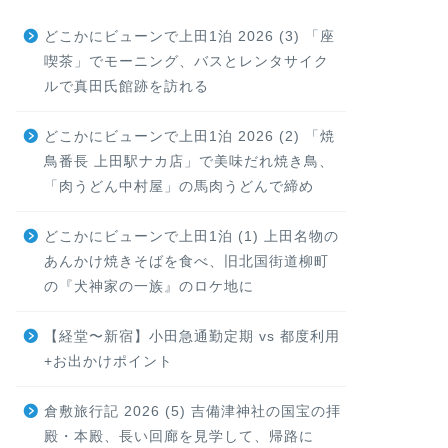
どこかにビューンで上田1泊 2026 (3) 「座
喫茶」でモーニング、バスとレンタサイク
ルで真田氏館跡を訪れる
どこかにビューンで上田1泊 2026 (2) 「焼
鳥番長 上田駅ナカ店」で美味だれ焼き鳥、
「肉うどん中村屋」の馬肉うどんで締め
どこかにビューンで上田1泊 (1) 上田名物の
あんかけ焼きそばを食べ、旧北国街道柳町
の『犬神家の一族』のロケ地に
【経堂〜新宿】小田急通勤定期 vs 都度利用
+お出かけポイント
倉敷旅行記 2026 (5) 吉備津神社の国宝の拝
殿・本殿、長い回廊を見学して、帰路に