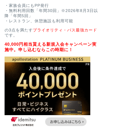
・家族会員にもPP発行
・無料利用回数「年間30回」※2026年8月3日以
降「年間5回」
・レストラン、休憩施設も利用可能
の3点を満たす
プライオリティ・パス最強カード
です。
40,000円相当貰える新規入会キャンペーン実
施中。申し込むならこの時期に！