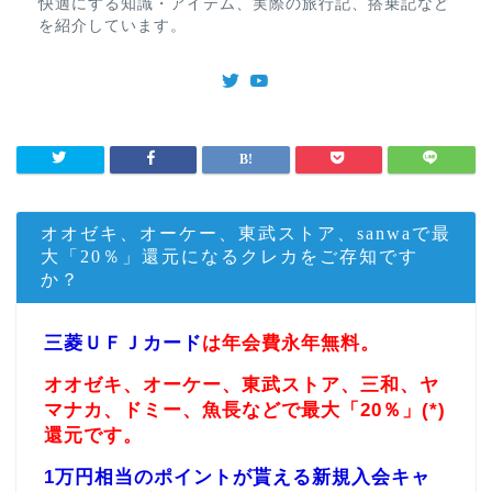
快適にする知識・アイテム、実際の旅行記、搭乗記など
を紹介しています。
オオゼキ、オーケー、東武ストア、sanwaで最
大「20％」還元になるクレカをご存知です
か？
三菱ＵＦＪカード
は年会費永年無料。
オオゼキ、オーケー、東武ストア、三和、ヤ
マナカ、ドミー、魚長などで最大「20％」(*)
還元です。
1万円相当のポイントが貰える新規入会キャ