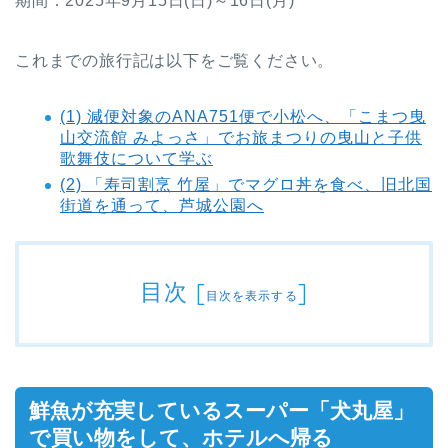
期間：2025年9月15日(日)～16日(月)
これまでの旅行記は以下をご覧ください。
(1) 減便対象のANA751便で小松へ、「こまつ曳
山交流館 みよっさ」でお旅まつりの曳山と子供
歌舞伎について学ぶ
(2) 「寿司割烹 竹屋」でマグロ丼を食べ、旧北国
街道を通って、芦城公園へ
目次
[
]
目次を表示する
鮮魚が充実しているスーパー「犬丸屋」
で買い物をして、ホテルへ帰る