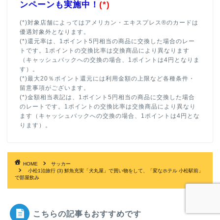
ンペーンも実施中！
(*)
(*)対象店舗によってはアメリカン・エキスプレス®のカードは
優遇対象外となります。
(*)還元率は、1ポイント5円相当の商品に交換した場合のレー
トです。1ポイントの交換比率は交換商品により異なります
（キャッシュバックへの交換の場合、1ポイントは4円となりま
す）。
(*)最大20％ポイント還元には利用金額の上限など各種条件・
留意事項がございます。
(*)金額相当表記は、1ポイント5円相当の商品に交換した場合
のレートです。1ポイントの交換比率は交換商品により異なり
ます（キャッシュバックへの交換の場合、1ポイントは4円とな
ります）。
HOME
サッカー
小松1泊旅行 (3) 鮮魚充実「犬丸屋」で買い物をして、「変なホテル 小松駅前」
で部屋飲み
こちらの記事もおすすめです