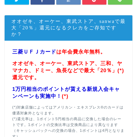
オオゼキ、オーケー、東武ストア、sanwaで最
大「20％」還元になるクレカをご存知です
か？
三菱ＵＦＪカード
は年会費永年無料。
オオゼキ、オーケー、東武ストア、三和、ヤ
マナカ、ドミー、魚長などで最大「20％」(*)
還元です。
1万円相当のポイントが貰える新規入会キャ
ンペーンも実施中！
(*)
(*)対象店舗によってはアメリカン・エキスプレス®のカードは
優遇対象外となります。
(*)還元率は、1ポイント5円相当の商品に交換した場合のレー
トです。1ポイントの交換比率は交換商品により異なります
（キャッシュバックへの交換の場合、1ポイントは4円となりま
す）。