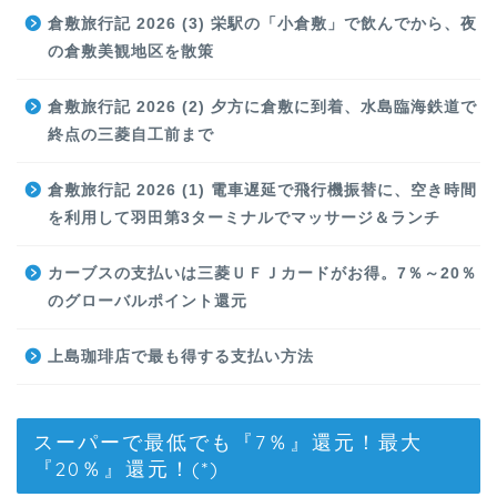
倉敷旅行記 2026 (3) 栄駅の「小倉敷」で飲んでから、夜
の倉敷美観地区を散策
倉敷旅行記 2026 (2) 夕方に倉敷に到着、水島臨海鉄道で
終点の三菱自工前まで
倉敷旅行記 2026 (1) 電車遅延で飛行機振替に、空き時間
を利用して羽田第3ターミナルでマッサージ＆ランチ
カーブスの支払いは三菱ＵＦＪカードがお得。7％～20％
のグローバルポイント還元
上島珈琲店で最も得する支払い方法
スーパーで最低でも『7％』還元！最大
『20％』還元！(*)