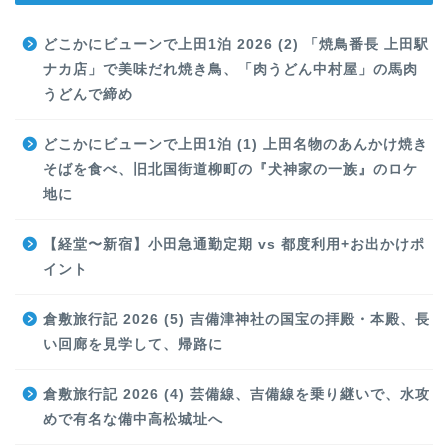
どこかにビューンで上田1泊 2026 (2) 「焼鳥番長 上田駅
ナカ店」で美味だれ焼き鳥、「肉うどん中村屋」の馬肉
うどんで締め
どこかにビューンで上田1泊 (1) 上田名物のあんかけ焼き
そばを食べ、旧北国街道柳町の『犬神家の一族』のロケ
地に
【経堂〜新宿】小田急通勤定期 vs 都度利用+お出かけポ
イント
倉敷旅行記 2026 (5) 吉備津神社の国宝の拝殿・本殿、長
い回廊を見学して、帰路に
倉敷旅行記 2026 (4) 芸備線、吉備線を乗り継いで、水攻
めで有名な備中高松城址へ