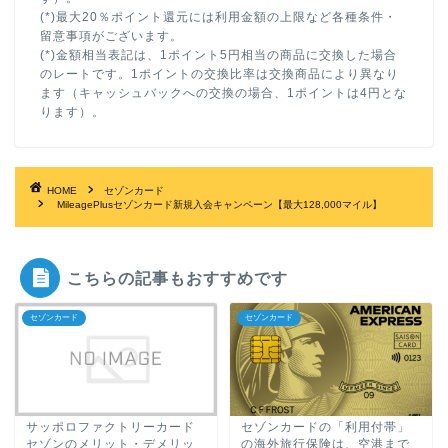
(*)最大20％ポイント還元には利用金額の上限など各種条件・
留意事項がございます。
(*)金額相当表記は、1ポイント5円相当の商品に交換した場合
のレートです。1ポイントの交換比率は交換商品により異なり
ます（キャッシュバックへの交換の場合、1ポイントは4円とな
ります）。
HOME
セゾンカード
MileagePlusセゾンカード新規入会キャンペーン【最大128,000マイル】
こちらの記事もおすすめです
セゾンカード
セゾンカード
サッポロファクトリーカード
セゾンカードの「利用付帯」
セゾンのメリット・デメリッ
の海外旅行保険は、空港まで