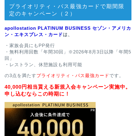
プライオリティ・パス最強カードで期間限
定のキャンペーン（２）
apollostation PLATINUM BUSINESS セゾン・アメリカ
ン・エキスプレス・カード
は、
・家族会員にもPP発行
・無料利用回数「年間30回」※2026年8月3日以降「年間5
回」
・レストラン、休憩施設も利用可能
の3点を満たす
プライオリティ・パス最強カード
です。
40,000円相当貰える新規入会キャンペーン実施中。
申し込むならこの時期に！