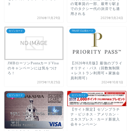
ト
の電車賃の一部、最寄り駅ま
でのタクシー代の決済でも適
用される
2016年11月29日
2025年5月24日
セゾンカード
TRUST CLUBカード
JMBローソンPontaカードVisa
【2026年8月版】最強のプライ
のキャンペーンには気をつけ
オリティ・パス（回数無制限
ろ！
＋レストラン利用可＋家族会
員利用可）
2015年11月25日
2024年10月1日
セゾンカード
セゾンカード
【サイト限定】セゾンプラチ
ナ・ビジネス・アメリカン・
エキスプレス・カード新規入
会キャンペーン