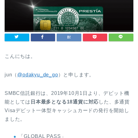
こんにちは。
jun（
@odakyu_de_go
）と申します。
SMBC信託銀行は、2019年10月1日より、デビット機
能としては
日本最多となる18通貨に対応
した、多通貨
Visaデビット一体型キャッシュカードの発行を開始し
ました。
「GLOBAL PASS」