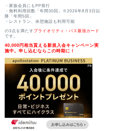
・家族会員にもPP発行
・無料利用回数「年間30回」※2026年8月3日以
降「年間5回」
・レストラン、休憩施設も利用可能
の3点を満たす
プライオリティ・パス最強カード
です。
40,000円相当貰える新規入会キャンペーン実
施中。申し込むならこの時期に！