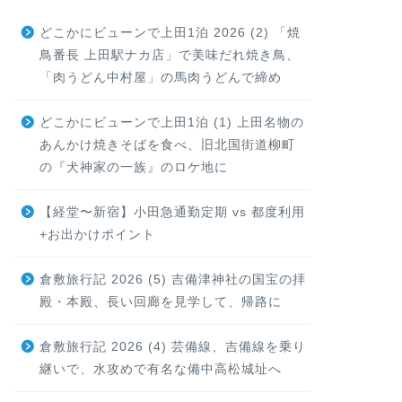
どこかにビューンで上田1泊 2026 (2) 「焼
鳥番長 上田駅ナカ店」で美味だれ焼き鳥、
「肉うどん中村屋」の馬肉うどんで締め
どこかにビューンで上田1泊 (1) 上田名物の
あんかけ焼きそばを食べ、旧北国街道柳町
の『犬神家の一族』のロケ地に
【経堂〜新宿】小田急通勤定期 vs 都度利用
+お出かけポイント
倉敷旅行記 2026 (5) 吉備津神社の国宝の拝
殿・本殿、長い回廊を見学して、帰路に
倉敷旅行記 2026 (4) 芸備線、吉備線を乗り
継いで、水攻めで有名な備中高松城址へ