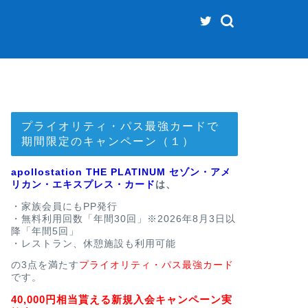
プライオリティ・パス最強カードで
期間限定のキャンペーン（１）
apollostation THE PLATINUM セゾン・アメ
リカン・エキスプレス・カード
は、
・家族会員にもPP発行
・無料利用回数「年間30回」※2026年8月3日以
降「年間5回」
・レストラン、休憩施設も利用可能
の3点を満たす
プライオリティ・パス最強カード
です。
40,000円相当貰える新規入会キャンペーン実