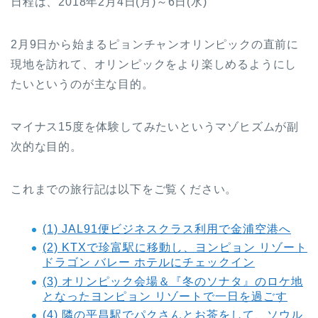
日程は、2018年2月4日(月)～6日(水)
2月9日から始まるピョンチャンオリンピックの直前に
現地を訪れて、オリンピックをより楽しめるようにし
たいというのが主な目的。
マイナス15度を体験してみたいというマゾヒズムが副
次的な目的。
これまでの旅行記は以下をご覧ください。
(1) JAL91便ビジネスクラス利用で金浦空港へ
(2) KTXで珍富駅に移動し、ヨンピョン リゾート
ドラゴン バレー ホテルにチェックイン
(3) オリンピック会場＆『冬のソナタ』のロケ地
となったヨンピョン リゾートで一日を過ごす
(4) 隣の平昌駅でパクさんとお茶をして、ソウル