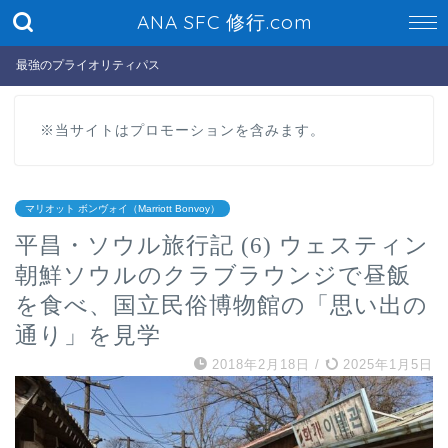
ANA SFC 修行.com
最強のプライオリティパス
※当サイトはプロモーションを含みます。
マリオット ボンヴォイ（Marriott Bonvoy）
平昌・ソウル旅行記 (6) ウェスティン
朝鮮ソウルのクラブラウンジで昼飯
を食べ、国立民俗博物館の「思い出の
通り」を見学
2018年2月18日
/
2025年1月5日