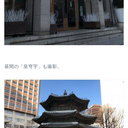
昼間の「皇穹宇」も撮影。