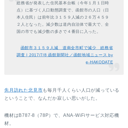
総務省が発表した住民基本台帳（今年１月１日時
点）に基づく人口動態調査で、函館市の人口（日
本人住民）は前年比３１５９人減の２６万４５９
２人となった。減少数は道内自治体で最大で、全
国の市でも減少数の多さで４番目に入った。
函館市３１５９人減 道南全市町で減少 総務省
調査 | 2017/7/8 函館新聞社／函館地域ニュース by
e-HAKODATE
先月訪れた北見市
も毎月千人くらい人口が減っている
ということで、なんだか寂しい思いがした。
機材はB787-8（78P）で、ANA-WiFiサービス対応機
材。