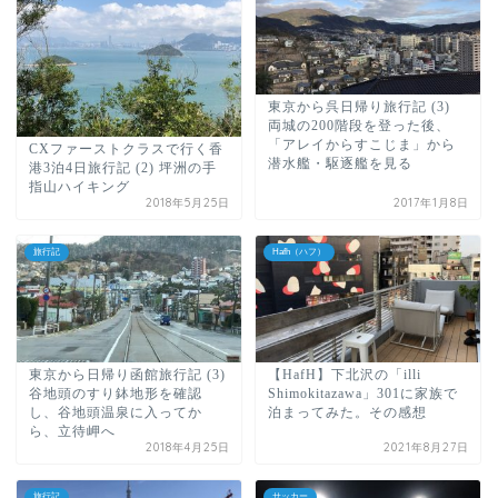
東京から呉日帰り旅行記 (3)
両城の200階段を登った後、
「アレイからすこじま」から
CXファーストクラスで行く香
潜水艦・駆逐艦を見る
港3泊4日旅行記 (2) 坪洲の手
指山ハイキング
2018年5月25日
2017年1月8日
旅行記
Hafh（ハフ）
東京から日帰り函館旅行記 (3)
【HafH】下北沢の「illi
谷地頭のすり鉢地形を確認
Shimokitazawa」301に家族で
し、谷地頭温泉に入ってか
泊まってみた。その感想
ら、立待岬へ
2018年4月25日
2021年8月27日
旅行記
サッカー