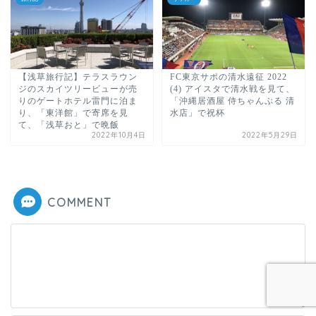
【浅草旅行記】テラスラウン
FC東京サポの清水遠征 2022
ジのスカイツリービューが売
(4) アイスタで清水戦を見て、
りのゲートホテル雷門に泊ま
「沖縄居酒屋 侍ちゃんぷる 清
り、「東洋館」で寄席を見
水店」で祝杯
て、「浅草おと」で晩飯
2022年10月4日
2022年5月29日
COMMENT