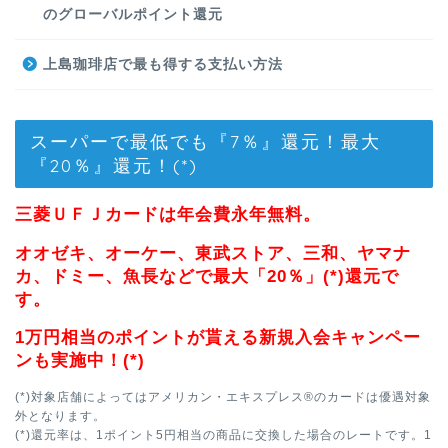
のグローバルポイント還元
上島珈琲店で最も得する支払い方法
スーパーで最低でも『7％』還元！最大
『20％』還元！(*)
三菱ＵＦＪカードは年会費永年無料。
オオゼキ、オーケー、東武ストア、三和、ヤマナ
カ、ドミー、魚長などで最大「20％」(*)還元で
す。
1万円相当のポイントが貰える新規入会キャンペー
ンも実施中！(*)
(*)対象店舗によってはアメリカン・エキスプレス®のカードは優遇対象
外となります。
(*)還元率は、1ポイント5円相当の商品に交換した場合のレートです。1