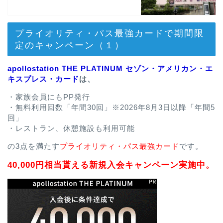
プライオリティ・パス最強カードで期間限
定のキャンペーン（１）
apollostation THE PLATINUM セゾン・アメリカン・エ
キスプレス・カード
は、
・家族会員にもPP発行
・無料利用回数「年間30回」※2026年8月3日以降「年間5
回」
・レストラン、休憩施設も利用可能
の3点を満たす
プライオリティ・パス最強カード
です。
40,000円相当貰える新規入会キャンペーン実施中。