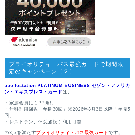
プライオリティ・パス最強カードで期間限
定のキャンペーン（２）
apollostation PLATINUM BUSINESS セゾン・アメリカ
ン・エキスプレス・カード
は、
・家族会員にもPP発行
・無料利用回数「年間30回」※2026年8月3日以降「年間5
回」
・レストラン、休憩施設も利用可能
の3点を満たす
プライオリティ・パス最強カード
です。