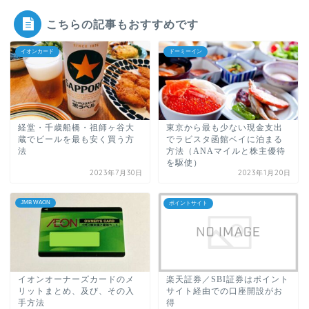
こちらの記事もおすすめです
イオンカード
ドーミーイン
経堂・千歳船橋・祖師ヶ谷大
東京から最も少ない現金支出
蔵でビールを最も安く買う方
でラビスタ函館ベイに泊まる
法
方法（ANAマイルと株主優待
を駆使）
2023年7月30日
2023年1月20日
JMB WAON
ポイントサイト
イオンオーナーズカードのメ
楽天証券／SBI証券はポイント
リットまとめ、及び、その入
サイト経由での口座開設がお
手方法
得