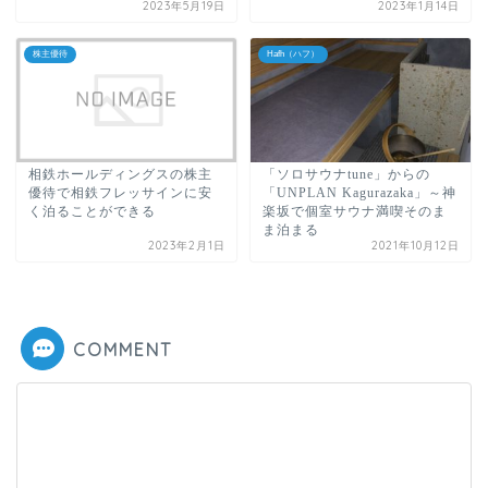
2023年5月19日
2023年1月14日
株主優待
Hafh（ハフ）
相鉄ホールディングスの株主
「ソロサウナtune」からの
優待で相鉄フレッサインに安
「UNPLAN Kagurazaka」～神
く泊ることができる
楽坂で個室サウナ満喫そのま
ま泊まる
2023年2月1日
2021年10月12日
COMMENT