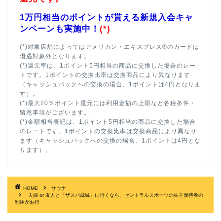
1万円相当のポイントが貰える新規入会キャ
ンペーンも実施中！
(*)
(*)対象店舗によってはアメリカン・エキスプレス®のカードは
優遇対象外となります。
(*)還元率は、1ポイント5円相当の商品に交換した場合のレー
トです。1ポイントの交換比率は交換商品により異なります
（キャッシュバックへの交換の場合、1ポイントは4円となりま
す）。
(*)最大20％ポイント還元には利用金額の上限など各種条件・
留意事項がございます。
(*)金額相当表記は、1ポイント5円相当の商品に交換した場合
のレートです。1ポイントの交換比率は交換商品により異なり
ます（キャッシュバックへの交換の場合、1ポイントは4円とな
ります）。
HOME
サウナ
夫婦 or 友人と「ザスパ成城」に行くなら、セントラルスポーツの株主優待券の
利用がお得