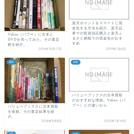
楽天ポイントをスマートに現
金化する方法を紹介。楽天証
券での投資信託購入と楽天ふ
Vaboo（バブー）に古本と
るさと納税での現金化がおす
DVDを売ってみた。その査定
すめ
額を紹介。
2016年10月17日
2019年1月6日
買取
買取
バリューブックスの古本買取
がおすすめな理由。Vaboo（バ
ブー）との違いから
バリューブックスに古本買取
を依頼。その査定結果を紹
介。
2016年9月8日
2020年1月14日