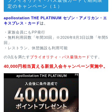
定のキャンペーン（１）
apollostation THE PLATINUM セゾン・アメリカン・エ
キスプレス・カード
は、
・家族会員にもPP発行
・無料利用回数「年間30回」※2026年8月3日以降「年間5
回」
・レストラン、休憩施設も利用可能
の3点を満たす
プライオリティ・パス最強カード
です。
40,000円相当貰える新規入会キャンペーン実施中。