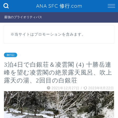
ANA SFC 修行.com
最強のプライオリティパス
※当サイトはプロモーションを含みます。
旅行記
3泊4日で白銀荘＆凌雲閣 (4) 十勝岳連
峰を望む凌雲閣の絶景露天風呂、吹上
露天の湯、2回目の白銀荘
2021年12月27日
/
2023年8月22日