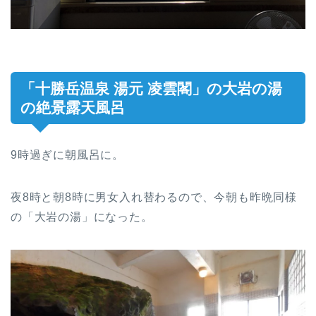
「十勝岳温泉 湯元 凌雲閣」の大岩の湯
の絶景露天風呂
9時過ぎに朝風呂に。
夜8時と朝8時に男女入れ替わるので、今朝も昨晩同様
の「大岩の湯」になった。