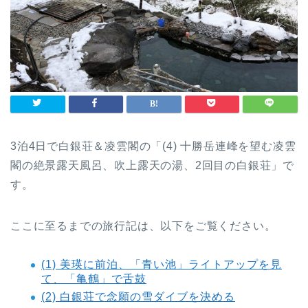
3泊4日で白銀荘＆凌雲閣の「(4) 十勝岳連峰を望む凌雲
閣の絶景露天風呂、吹上露天の湯、2回目の白銀荘」で
す。
ここに至るまでの旅行記は、以下をご覧ください。
(1) 美瑛に前泊、「青い池」ライトアップを見
て、「亀鶴」で舌鼓
(2) 白銀荘で念願の雪ダイブを決める