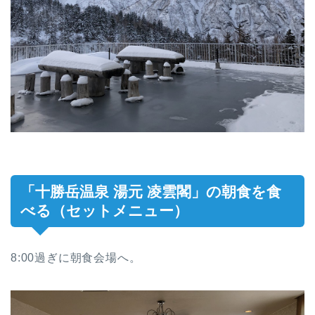
「十勝岳温泉 湯元 凌雲閣」の朝食を食
べる（セットメニュー）
8:00過ぎに朝食会場へ。