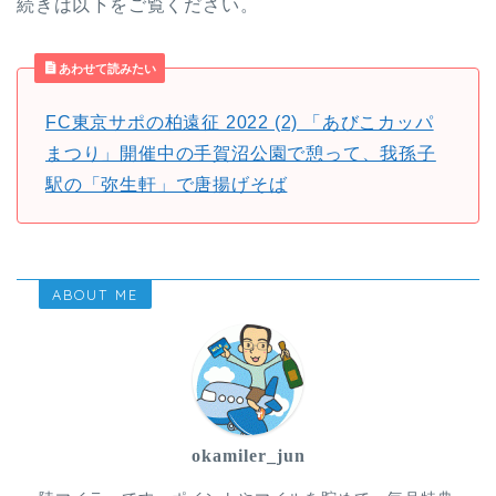
続きは以下をご覧ください。
あわせて読みたい
FC東京サポの柏遠征 2022 (2) 「あびこカッパ
まつり」開催中の手賀沼公園で憩って、我孫子
駅の「弥生軒」で唐揚げそば
ABOUT ME
okamiler_jun