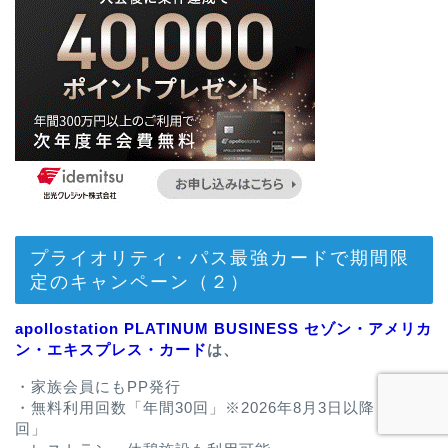
プライオリティ・パス最強カードで期間限
定のキャンペーン（２）
apollostation PLATINUM BUSINESS セゾン・アメリカ
ン・エキスプレス・カード
は、
・家族会員にもPP発行
・無料利用回数「年間30回」※2026年8月3日以降「年間5
回」