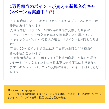
1万円相当のポイントが貰える新規入会キャ
ンペーンも実施中！
(*)
(*)対象店舗によってはアメリカン・エキスプレス®のカードは
優遇対象外となります。
(*)還元率は、1ポイント5円相当の商品に交換した場合のレー
トです。1ポイントの交換比率は交換商品により異なります
（キャッシュバックへの交換の場合、1ポイントは4円となりま
す）。
(*)最大20％ポイント還元には利用金額の上限など各種条件・
留意事項がございます。
(*)金額相当表記は、1ポイント5円相当の商品に交換した場合
のレートです。1ポイントの交換比率は交換商品により異なり
ます（キャッシュバックへの交換の場合、1ポイントは4円とな
ります）。
HOME
サッカー
FC東京サポの柏遠征 2022 (1) 「ボンベイ 本店」で昼飯、東口の東横インにチェ
ックイン、「ホワイト餃子」柏店で仕切り直しの晩飯