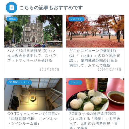
こちらの記事もおすすめです
旅行記
レストラン
ハノイ3泊4日旅行記 (5) ハノ
どこかにビューンで盛岡1泊
イ大教会を見学して、スパで
(2) 『（ハル）』のロケ地を確
フットマッサージを受ける
認し、盛岡城跡公園の紅葉を
満喫して、おでんで晩飯
2018年8月5日
2024年12月19日
GO TOキャンペーン
サッカー
GO TOキャンペーンで2回目の
FC東京サポの神戸遠征2023
「由縁別邸 代田」（メゾネッ
(2) 出港する「飛鳥Ⅱ」を見送
トツインルーム編）
って、元町の台湾料理屋「青
葉」で晩飯