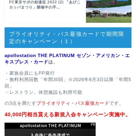
FC東京サポの柏遠征 2022 (2) 「あびこ
カッパまつり」開催中の手...
プライオリティ・パス最強カードで期間限
定のキャンペーン（１）
apollostation THE PLATINUM セゾン・アメリカン・エ
キスプレス・カード
は、
・家族会員にもPP発行
・無料利用回数「年間30回」※2026年8月3日以降「年間5
回」
・レストラン、休憩施設も利用可能
の3点を満たす
プライオリティ・パス最強カード
です。
40,000円相当貰える新規入会キャンペーン実施中。