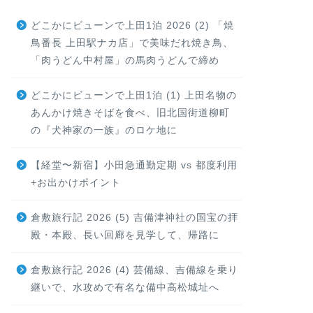
どこかにビューンで上田1泊 2026 (2) 「焼
鳥番長 上田駅ナカ店」で美味だれ焼き鳥、
「肉うどん中村屋」の馬肉うどんで締め
どこかにビューンで上田1泊 (1) 上田名物の
あんかけ焼きそばを食べ、旧北国街道柳町
の『犬神家の一族』のロケ地に
【経堂〜新宿】小田急通勤定期 vs 都度利用
+お出かけポイント
倉敷旅行記 2026 (5) 吉備津神社の国宝の拝
殿・本殿、長い回廊を見学して、帰路に
倉敷旅行記 2026 (4) 芸備線、吉備線を乗り
継いで、水攻めで有名な備中高松城址へ