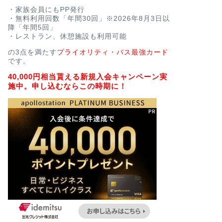
・家族会員にもPP発行
・無料利用回数「年間30回」※2026年8月3日以
降「年間5回」
・レストラン、休憩施設も利用可能
の3点を満たす
プライオリティ・パス最強カード
です。
40,000円相当貰える新規入会キャンペーン実
施中。申し込むならこの時期に！