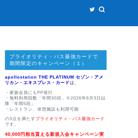
プライオリティ・パス最強カードで
期間限定のキャンペーン（１）
apollostation THE PLATINUM セゾン・アメ
リカン・エキスプレス・カード
は、
・家族会員にもPP発行
・無料利用回数「年間30回」※2026年8月3日以
降「年間5回」
・レストラン、休憩施設も利用可能
の3点を満たす
プライオリティ・パス最強カード
です。
40,000円相当貰える新規入会キャンペーン実