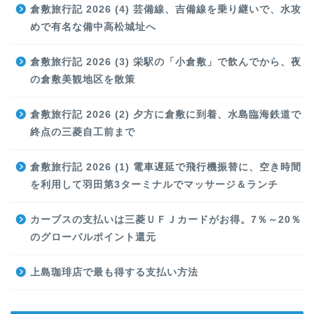
倉敷旅行記 2026 (4) 芸備線、吉備線を乗り継いで、水攻
めで有名な備中高松城址へ
倉敷旅行記 2026 (3) 栄駅の「小倉敷」で飲んでから、夜
の倉敷美観地区を散策
倉敷旅行記 2026 (2) 夕方に倉敷に到着、水島臨海鉄道で
終点の三菱自工前まで
倉敷旅行記 2026 (1) 電車遅延で飛行機振替に、空き時間
を利用して羽田第3ターミナルでマッサージ＆ランチ
カーブスの支払いは三菱ＵＦＪカードがお得。7％～20％
のグローバルポイント還元
上島珈琲店で最も得する支払い方法