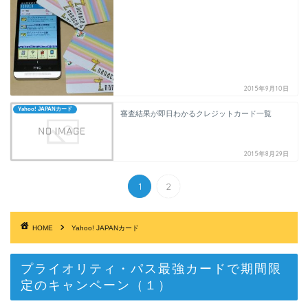
2015年9月10日
Yahoo! JAPANカード
審査結果が即日わかるクレジットカード一覧
2015年8月29日
1
2
HOME
Yahoo! JAPANカード
プライオリティ・パス最強カードで期間限
定のキャンペーン（１）