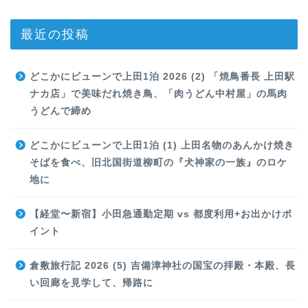
最近の投稿
どこかにビューンで上田1泊 2026 (2) 「焼鳥番長 上田駅
ナカ店」で美味だれ焼き鳥、「肉うどん中村屋」の馬肉
うどんで締め
どこかにビューンで上田1泊 (1) 上田名物のあんかけ焼き
そばを食べ、旧北国街道柳町の『犬神家の一族』のロケ
地に
【経堂〜新宿】小田急通勤定期 vs 都度利用+お出かけポ
イント
倉敷旅行記 2026 (5) 吉備津神社の国宝の拝殿・本殿、長
い回廊を見学して、帰路に