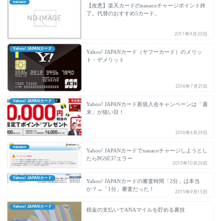
nanaco
【改悪】楽天カードのnanacoチャージポイント終
了。代替のおすすめ5カード。
2017年9月20日
Yahoo! JAPANカード
Yahoo! JAPANカード（ヤフーカード）のメリッ
ト・デメリット
2016年7月21日
Yahoo! JAPANカード
Yahoo! JAPANカード新規入会キャンペーンは「週
末」が狙い目！
2016年6月29日
nanaco
Yahoo! JAPANカードでnanacoチャージしようとし
たらPGSE37エラー
2015年10月26日
Yahoo! JAPANカード
Yahoo! JAPANカードの審査時間「2分」は本当
か？→「1分」審査だった！
2015年9月15日
Yahoo! JAPANカード
税金の支払いでANAマイルを貯める裏技