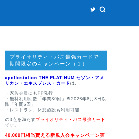
プライオリティ・パス最強カードで
期間限定のキャンペーン（１）
apollostation THE PLATINUM セゾン・アメ
リカン・エキスプレス・カード
は、
・家族会員にもPP発行
・無料利用回数「年間30回」※2026年8月3日以
降「年間5回」
・レストラン、休憩施設も利用可能
の3点を満たす
プライオリティ・パス最強カード
です。
40,000円相当貰える新規入会キャンペーン実