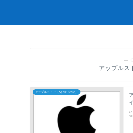
― 
アップルストア
アップルストア（Apple Store）
い
S