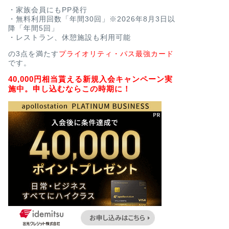
・家族会員にもPP発行
・無料利用回数「年間30回」※2026年8月3日以
降「年間5回」
・レストラン、休憩施設も利用可能
の3点を満たす
プライオリティ・パス最強カード
です。
40,000円相当貰える新規入会キャンペーン実
施中。申し込むならこの時期に！