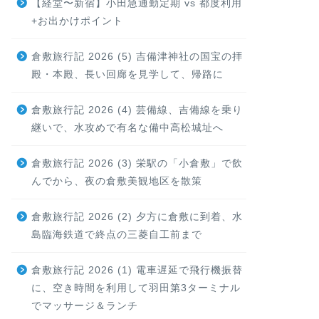
【経堂〜新宿】小田急通勤定期 vs 都度利用
+お出かけポイント
倉敷旅行記 2026 (5) 吉備津神社の国宝の拝
殿・本殿、長い回廊を見学して、帰路に
倉敷旅行記 2026 (4) 芸備線、吉備線を乗り
継いで、水攻めで有名な備中高松城址へ
倉敷旅行記 2026 (3) 栄駅の「小倉敷」で飲
んでから、夜の倉敷美観地区を散策
倉敷旅行記 2026 (2) 夕方に倉敷に到着、水
島臨海鉄道で終点の三菱自工前まで
倉敷旅行記 2026 (1) 電車遅延で飛行機振替
に、空き時間を利用して羽田第3ターミナル
でマッサージ＆ランチ