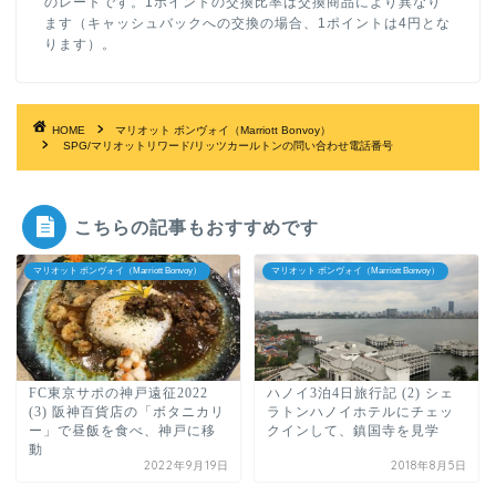
のレートです。1ポイントの交換比率は交換商品により異なり
ます（キャッシュバックへの交換の場合、1ポイントは4円とな
ります）。
HOME
マリオット ボンヴォイ（Marriott Bonvoy）
SPG/マリオットリワード/リッツカールトンの問い合わせ電話番号
こちらの記事もおすすめです
マリオット ボンヴォイ（Marriott Bonvoy）
マリオット ボンヴォイ（Marriott Bonvoy）
FC東京サポの神戸遠征2022
ハノイ3泊4日旅行記 (2) シェ
(3) 阪神百貨店の「ボタニカリ
ラトンハノイホテルにチェッ
ー」で昼飯を食べ、神戸に移
クインして、鎮国寺を見学
動
2022年9月19日
2018年8月5日