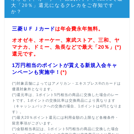
大「20％」還元になるクレカをご存知です
か？
三菱ＵＦＪカード
は年会費永年無料。
オオゼキ、オーケー、東武ストア、三和、ヤ
マナカ、ドミー、魚長などで最大「20％」(*)
還元です。
1万円相当のポイントが貰える新規入会キャ
ンペーンも実施中！
(*)
(*)対象店舗によってはアメリカン・エキスプレス®のカードは
優遇対象外となります。
(*)還元率は、1ポイント5円相当の商品に交換した場合のレー
トです。1ポイントの交換比率は交換商品により異なります
（キャッシュバックへの交換の場合、1ポイントは4円となりま
す）。
(*)最大20％ポイント還元には利用金額の上限など各種条件・
留意事項がございます。
(*)金額相当表記は、1ポイント5円相当の商品に交換した場合