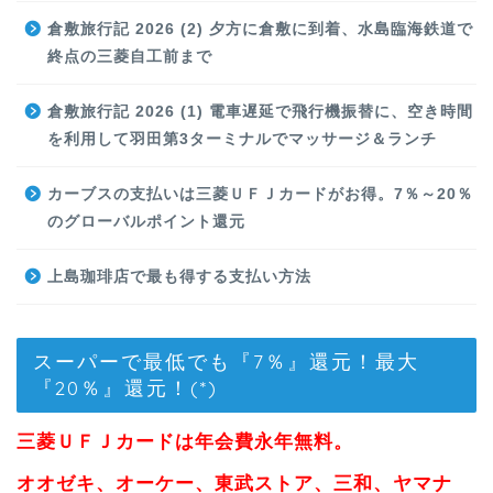
倉敷旅行記 2026 (2) 夕方に倉敷に到着、水島臨海鉄道で
終点の三菱自工前まで
倉敷旅行記 2026 (1) 電車遅延で飛行機振替に、空き時間
を利用して羽田第3ターミナルでマッサージ＆ランチ
カーブスの支払いは三菱ＵＦＪカードがお得。7％～20％
のグローバルポイント還元
上島珈琲店で最も得する支払い方法
スーパーで最低でも『7％』還元！最大
『20％』還元！(*)
三菱ＵＦＪカードは年会費永年無料。
オオゼキ、オーケー、東武ストア、三和、ヤマナ