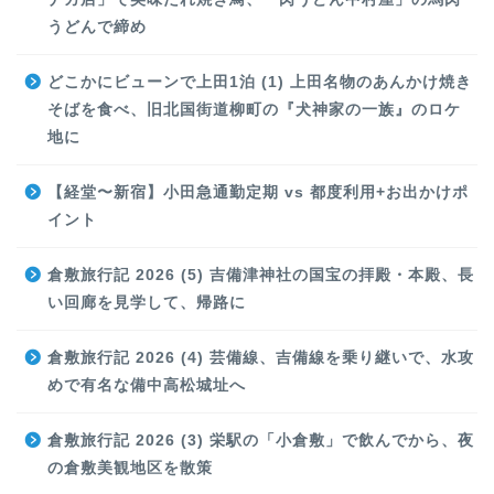
うどんで締め
どこかにビューンで上田1泊 (1) 上田名物のあんかけ焼き
そばを食べ、旧北国街道柳町の『犬神家の一族』のロケ
地に
【経堂〜新宿】小田急通勤定期 vs 都度利用+お出かけポ
イント
倉敷旅行記 2026 (5) 吉備津神社の国宝の拝殿・本殿、長
い回廊を見学して、帰路に
倉敷旅行記 2026 (4) 芸備線、吉備線を乗り継いで、水攻
めで有名な備中高松城址へ
倉敷旅行記 2026 (3) 栄駅の「小倉敷」で飲んでから、夜
の倉敷美観地区を散策