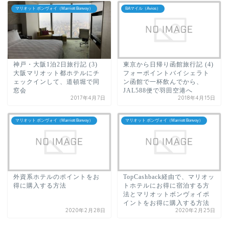
マリオット ボンヴォイ（Marriott Bonvoy）
BAマイル（Avios）
神戸・大阪1泊2日旅行記 (3)
東京から日帰り函館旅行記 (4)
大阪マリオット都ホテルにチ
フォーポイントバイシェラト
ェックインして、道頓堀で同
ン函館で一杯飲んでから、
窓会
JAL588便で羽田空港へ
2017年4月7日
2018年4月15日
マリオット ボンヴォイ（Marriott Bonvoy）
マリオット ボンヴォイ（Marriott Bonvoy）
外資系ホテルのポイントをお
TopCashback経由で、マリオッ
得に購入する方法
トホテルにお得に宿泊する方
法とマリオットボンヴォイポ
イントをお得に購入する方法
2020年2月28日
2020年2月25日