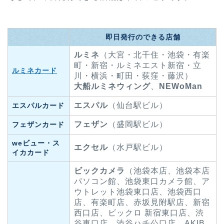
即日発行のできる店舗
ルミネ
（大宮・北千住・池袋・有楽
町・新宿・ルミネエスト新宿・立
ルミネカード
川・横浜・町田・荻窪・藤沢）
大船ルミネウィング
、
NEWoMan
エスパル
（仙台駅ビル）
エスパルカード
フェザン
（盛岡駅ビル）
フェザンカード
weビュー・ス
エクセル
（水戸駅ビル）
イカカード
ビックカメラ
（池袋本店、池袋本店
パソコン館、池袋東口カメラ館、ア
ウトレット池袋東口店、池袋西口
店、有楽町店、赤坂見附駅店、新宿
西口店、ビックロ 新宿東口店、渋
谷東口店、渋谷ハチ公口店、AKIB