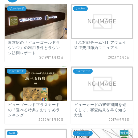
ビューカード
サッカー
東京駅の「ビューゴールドラ
【J1対戦チーム別】アウェイ
ウンジ」の利用条件とラウン
遠征費用節約マニュアル
ジ訪問レポート
2019年11月12日
2023年3月6日
ビューカード
ビューカード
ビューゴールドプラスカード
ビューカードの審査期間を短
の「選べる特典」おすすめラ
くして、審査結果を早く知る
ンキング
方法
2022年11月30日
2017年9月3日
Suica
ビューカード