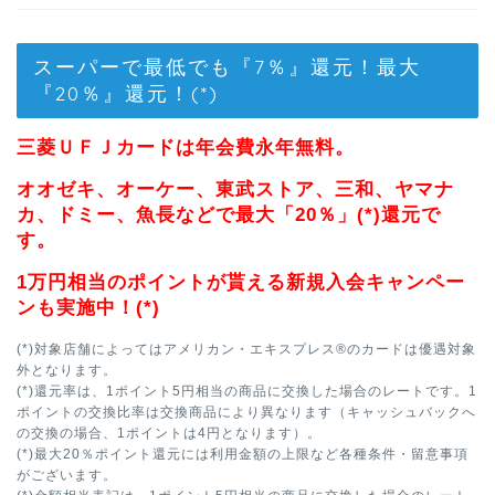
スーパーで最低でも『7％』還元！最大
『20％』還元！(*)
三菱ＵＦＪカードは年会費永年無料。
オオゼキ、オーケー、東武ストア、三和、ヤマナ
カ、ドミー、魚長などで最大「20％」(*)還元で
す。
1万円相当のポイントが貰える新規入会キャンペー
ンも実施中！(*)
(*)対象店舗によってはアメリカン・エキスプレス®のカードは優遇対象
外となります。
(*)還元率は、1ポイント5円相当の商品に交換した場合のレートです。1
ポイントの交換比率は交換商品により異なります（キャッシュバックへ
の交換の場合、1ポイントは4円となります）。
(*)最大20％ポイント還元には利用金額の上限など各種条件・留意事項
がございます。