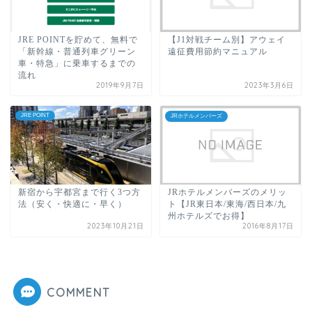
JRE POINTを貯めて、無料で
【J1対戦チーム別】アウェイ
「新幹線・普通列車グリーン
遠征費用節約マニュアル
車・特急」に乗車するまでの
流れ
2019年9月7日
2023年3月6日
JRE POINT
JRホテルメンバーズ
新宿から宇都宮まで行く3つ方
JRホテルメンバーズのメリッ
法（安く・快適に・早く）
ト【JR東日本/東海/西日本/九
州ホテルズでお得】
2023年10月21日
2016年8月17日
COMMENT