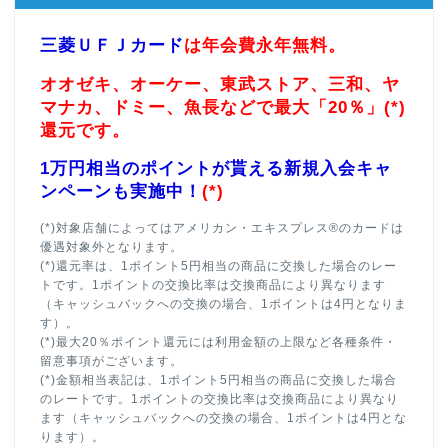
三菱ＵＦＪカード
は年会費永年無料。
オオゼキ、オーケー、東武ストア、三和、ヤ
マナカ、ドミー、魚長などで最大「20％」(*)
還元です。
1万円相当のポイントが貰える新規入会キャ
ンペーンも実施中！
(*)
(*)対象店舗によってはアメリカン・エキスプレス®のカードは
優遇対象外となります。
(*)還元率は、1ポイント5円相当の商品に交換した場合のレー
トです。1ポイントの交換比率は交換商品により異なります
（キャッシュバックへの交換の場合、1ポイントは4円となりま
す）。
(*)最大20％ポイント還元には利用金額の上限など各種条件・
留意事項がございます。
(*)金額相当表記は、1ポイント5円相当の商品に交換した場合
のレートです。1ポイントの交換比率は交換商品により異なり
ます（キャッシュバックへの交換の場合、1ポイントは4円とな
ります）。