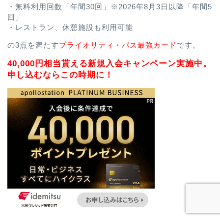
・無料利用回数「年間30回」※2026年8月3日以降「年間5
回」
・レストラン、休憩施設も利用可能
の3点を満たす
プライオリティ・パス最強カード
です。
40,000円相当貰える新規入会キャンペーン実施中。
申し込むならこの時期に！