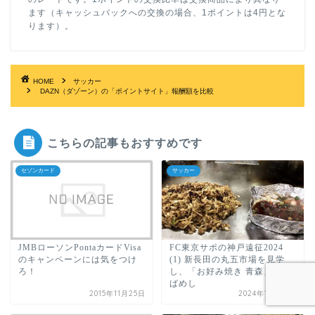
ます（キャッシュバックへの交換の場合、1ポイントは4円とな
ります）。
HOME
サッカー
DAZN（ダゾーン）の「ポイントサイト」報酬額を比較
こちらの記事もおすすめです
セゾンカード
サッカー
JMBローソンPontaカードVisa
FC東京サポの神戸遠征2024
のキャンペーンには気をつけ
(1) 新長田の丸五市場を見学
ろ！
し、「お好み焼き 青森」でそ
ばめし
2015年11月25日
2024年10月27日