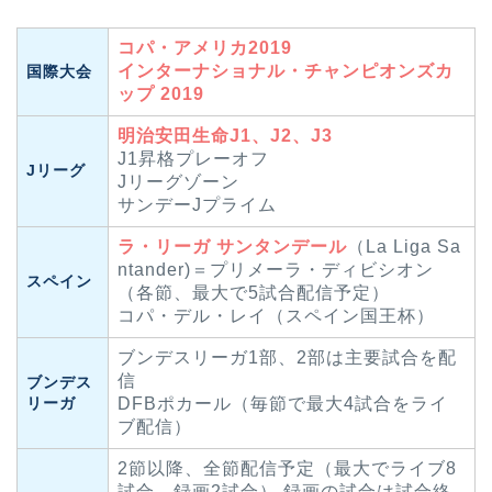
コパ・アメリカ2019
インターナショナル・チャンピオンズカ
国際大会
ップ 2019
明治安田生命J1、J2、J3
J1昇格プレーオフ
Jリーグ
Jリーグゾーン
サンデーJプライム
ラ・リーガ サンタンデール
（La Liga Sa
ntander)＝プリメーラ・ディビシオン
スペイン
（各節、最大で5試合配信予定）
コパ・デル・レイ（スペイン国王杯）
ブンデスリーガ1部、2部は主要試合を配
信
ブンデス
リーガ
DFBポカール（毎節で最大4試合をライ
ブ配信）
2節以降、全節配信予定（最大でライブ8
試合、録画2試合） 録画の試合は試合終