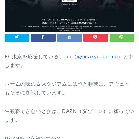
FC東京を応援している、jun（
@odakyu_de_go
）と申
します。
ホームの味の素スタジアムには割と頻繁に、アウェイ
もたまに参戦しています。
生観戦できないときは、DAZN（ダゾーン）に頼ってい
ます。
DAZNをご存知ですか？