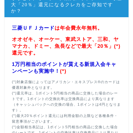
大「20％」還元になるクレカをご存知です
か？
三菱ＵＦＪカード
は年会費永年無料。
オオゼキ、オーケー、東武ストア、三和、ヤ
マナカ、ドミー、魚長などで最大「20％」(*)
還元です。
1万円相当のポイントが貰える新規入会キャ
ンペーンも実施中！
(*)
(*)対象店舗によってはアメリカン・エキスプレス®のカードは
優遇対象外となります。
(*)還元率は、1ポイント5円相当の商品に交換した場合のレー
トです。1ポイントの交換比率は交換商品により異なります
（キャッシュバックへの交換の場合、1ポイントは4円となりま
す）。
(*)最大20％ポイント還元には利用金額の上限など各種条件・
留意事項がございます。
(*)金額相当表記は、1ポイント5円相当の商品に交換した場合
のレートです。1ポイントの交換比率は交換商品により異なり