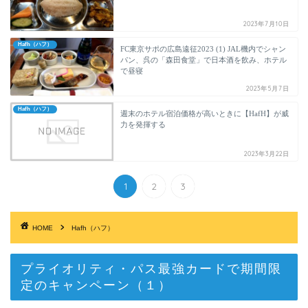
2023年7月10日
Hafh（ハフ）
FC東京サポの広島遠征2023 (1) JAL機内でシャン
パン、呉の「森田食堂」で日本酒を飲み、ホテル
で昼寝
2023年5月7日
Hafh（ハフ）
週末のホテル宿泊価格が高いときに【HafH】が威
力を発揮する
2023年3月22日
1
2
3
HOME
Hafh（ハフ）
プライオリティ・パス最強カードで期間限
定のキャンペーン（１）