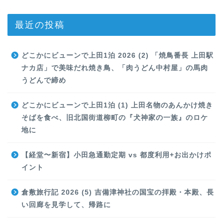
最近の投稿
どこかにビューンで上田1泊 2026 (2) 「焼鳥番長 上田駅
ナカ店」で美味だれ焼き鳥、「肉うどん中村屋」の馬肉
うどんで締め
どこかにビューンで上田1泊 (1) 上田名物のあんかけ焼き
そばを食べ、旧北国街道柳町の『犬神家の一族』のロケ
地に
【経堂〜新宿】小田急通勤定期 vs 都度利用+お出かけポ
イント
倉敷旅行記 2026 (5) 吉備津神社の国宝の拝殿・本殿、長
い回廊を見学して、帰路に