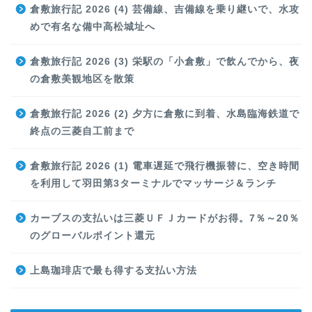
倉敷旅行記 2026 (4) 芸備線、吉備線を乗り継いで、水攻
めで有名な備中高松城址へ
倉敷旅行記 2026 (3) 栄駅の「小倉敷」で飲んでから、夜
の倉敷美観地区を散策
倉敷旅行記 2026 (2) 夕方に倉敷に到着、水島臨海鉄道で
終点の三菱自工前まで
倉敷旅行記 2026 (1) 電車遅延で飛行機振替に、空き時間
を利用して羽田第3ターミナルでマッサージ＆ランチ
カーブスの支払いは三菱ＵＦＪカードがお得。7％～20％
のグローバルポイント還元
上島珈琲店で最も得する支払い方法