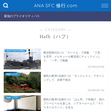
ANA SFC 修行.com
最強のプライオリティパス
― CATEGORY ―
Hafh（ハフ）
Accor Live Limitless
横須賀旅行記 (1) 「ろーりえ」で昼飯、「三笠」
を見学、メルキュール横須賀にチェックインし
て、「一平」で晩飯
2025年6月29日
Hafh（ハフ）
都民の根津1泊旅行 (3) 「サンクレスト」でモーニ
ングして、谷根千散歩
2024年6月17日
Hafh（ハフ）
都民の根津1泊旅行 (2) 「はん亭」で串揚げ、宿の
フリービールを楽しみ、シアタールームで『マイ
スモールランド』を見る