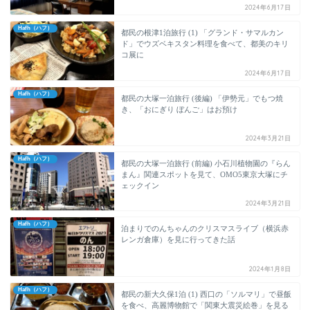
2024年6月17日
Hafh（ハフ）
都民の根津1泊旅行 (1) 「グランド・サマルカン
ド」でウズベキスタン料理を食べて、都美のキリ
コ展に
2024年6月17日
Hafh（ハフ）
都民の大塚一泊旅行 (後編) 「伊勢元」でもつ焼
き、「おにぎり ぼんご」はお預け
2024年3月21日
Hafh（ハフ）
都民の大塚一泊旅行 (前編) 小石川植物園の『らん
まん』関連スポットを見て、OMO5東京大塚にチ
ェックイン
2024年3月21日
Hafh（ハフ）
泊まりでのんちゃんのクリスマスライブ（横浜赤
レンガ倉庫）を見に行ってきた話
2024年1月8日
Hafh（ハフ）
都民の新大久保1泊 (1) 西口の「ソルマリ」で昼飯
を食べ、高麗博物館で「関東大震災絵巻」を見る