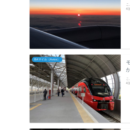
こ
4
BAマイル（Avios）
こ
4