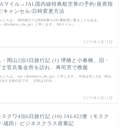
BAマイル→JAL国内線特典航空券の予約/座席指
定/キャンセル/日時変更方法
んにちは。 国内旅行ではBA特典のJAL運航便に乗ることもある、
un（@odakyu_de_go）と申します。 BAマイル→ …
2019年4月13日
呉・岡山2泊3日旅行記 (1) 堺橋と小春橋、旧・
下士官兵集会所を訪れ、寿司芳で晩飯
んにちは。 jun（@odakyu_de_go）と申します。 今回は呉に1泊、岡山
1泊する旅行記です。 日程は2018 …
2018年8月12日
モスクワ4泊6日旅行記 (10) JAL422便（モスク
ワ-成田）ビジネスクラス搭乗記