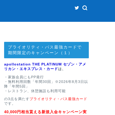
プライオリティ・パス最強カードで
期間限定のキャンペーン（１）
apollostation THE PLATINUM セゾン・アメ
リカン・エキスプレス・カード
は、
・家族会員にもPP発行
・無料利用回数「年間30回」※2026年8月3日以
降「年間5回」
・レストラン、休憩施設も利用可能
の3点を満たす
プライオリティ・パス最強カード
です。
40,000円相当貰える新規入会キャンペーン実