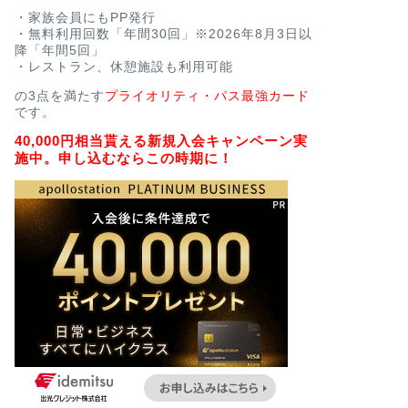
・家族会員にもPP発行
・無料利用回数「年間30回」※2026年8月3日以
降「年間5回」
・レストラン、休憩施設も利用可能
の3点を満たす
プライオリティ・パス最強カード
です。
40,000円相当貰える新規入会キャンペーン実
施中。申し込むならこの時期に！