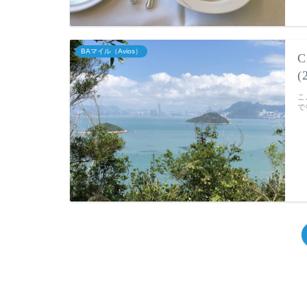
BAマイル（Avios）
こ
で