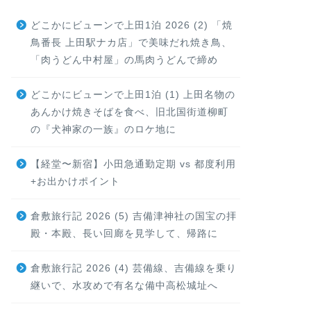
どこかにビューンで上田1泊 2026 (2) 「焼
鳥番長 上田駅ナカ店」で美味だれ焼き鳥、
「肉うどん中村屋」の馬肉うどんで締め
どこかにビューンで上田1泊 (1) 上田名物の
あんかけ焼きそばを食べ、旧北国街道柳町
の『犬神家の一族』のロケ地に
【経堂〜新宿】小田急通勤定期 vs 都度利用
+お出かけポイント
倉敷旅行記 2026 (5) 吉備津神社の国宝の拝
殿・本殿、長い回廊を見学して、帰路に
倉敷旅行記 2026 (4) 芸備線、吉備線を乗り
継いで、水攻めで有名な備中高松城址へ