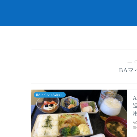
― 
BAマ
BAマイル（Avios）
A
便