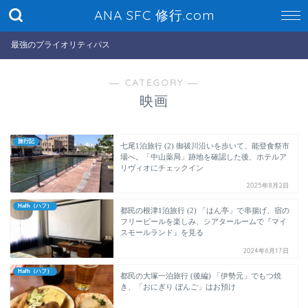
ANA SFC 修行.com
最強のプライオリティパス
― CATEGORY ―
映画
旅行記
七尾1泊旅行 (2) 御祓川沿いを歩いて、能登食祭市
場へ。「中山薬局」跡地を確認した後、ホテルア
リヴィオにチェックイン
2025年8月2日
Hafh（ハフ）
都民の根津1泊旅行 (2) 「はん亭」で串揚げ、宿の
フリービールを楽しみ、シアタールームで『マイ
スモールランド』を見る
2024年6月17日
Hafh（ハフ）
都民の大塚一泊旅行 (後編) 「伊勢元」でもつ焼
き、「おにぎり ぼんご」はお預け