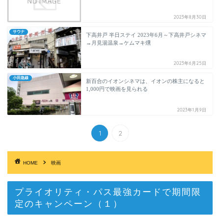
2023年8月30日
サウナ
下高井戸 半日ステイ 2023年6月～下高井戸シネマ
→月見湯温泉→ケムマキ燻
2023年6月25日
小田急線
新百合のイオンシネマは、イオンの株主になると
1,000円で映画を見られる
2023年1月9日
1
2
HOME
映画
プライオリティ・パス最強カードで期間限
定のキャンペーン（１）