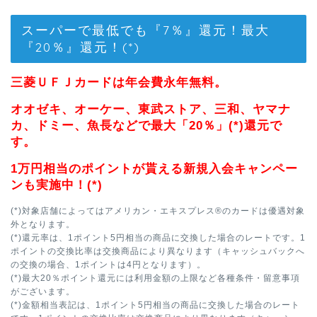
スーパーで最低でも『7％』還元！最大
『20％』還元！(*)
三菱ＵＦＪカードは年会費永年無料。
オオゼキ、オーケー、東武ストア、三和、ヤマナ
カ、ドミー、魚長などで最大「20％」(*)還元で
す。
1万円相当のポイントが貰える新規入会キャンペー
ンも実施中！(*)
(*)対象店舗によってはアメリカン・エキスプレス®のカードは優遇対象
外となります。
(*)還元率は、1ポイント5円相当の商品に交換した場合のレートです。1
ポイントの交換比率は交換商品により異なります（キャッシュバックへ
の交換の場合、1ポイントは4円となります）。
(*)最大20％ポイント還元には利用金額の上限など各種条件・留意事項
がございます。
(*)金額相当表記は、1ポイント5円相当の商品に交換した場合のレート