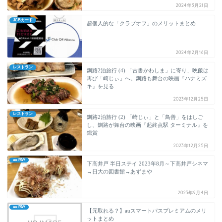
2024年3月21日
JCBカード
超個人的な「クラブオフ」のメリットまとめ
2024年2月16日
レストラン
釧路2泊旅行 (4) 「古書かわしま」に寄り、晩飯は
再び「崎じぃ」へ。釧路も舞台の映画『ハナミズ
キ』を見る
2023年12月25日
レストラン
釧路2泊旅行 (2) 「崎じぃ」と「鳥善」をはしご
し、釧路が舞台の映画『起終点駅 ターミナル』を
鑑賞
2023年12月25日
au PAY
下高井戸 半日ステイ 2023年8月～下高井戸シネマ
→日大の図書館→あずまや
2023年9月4日
au PAY
【元取れる？】auスマートパスプレミアムのメリ
ットまとめ