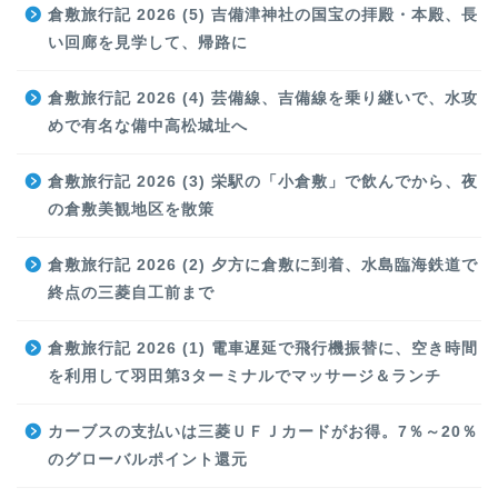
倉敷旅行記 2026 (5) 吉備津神社の国宝の拝殿・本殿、長
い回廊を見学して、帰路に
倉敷旅行記 2026 (4) 芸備線、吉備線を乗り継いで、水攻
めで有名な備中高松城址へ
倉敷旅行記 2026 (3) 栄駅の「小倉敷」で飲んでから、夜
の倉敷美観地区を散策
倉敷旅行記 2026 (2) 夕方に倉敷に到着、水島臨海鉄道で
終点の三菱自工前まで
倉敷旅行記 2026 (1) 電車遅延で飛行機振替に、空き時間
を利用して羽田第3ターミナルでマッサージ＆ランチ
カーブスの支払いは三菱ＵＦＪカードがお得。7％～20％
のグローバルポイント還元