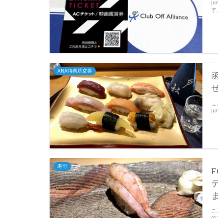
j
す
ANA特典航空券
こ
j
寿司
こ