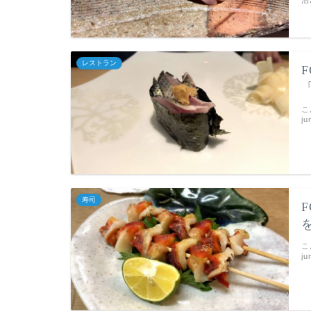
泊
レストラン
こ
j
寿司
こ
j