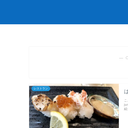
― 
レストラン
こ
j
紹