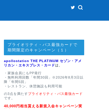
プライオリティ・パス最強カードで
期間限定のキャンペーン（１）
apollostation THE PLATINUM セゾン・アメ
リカン・エキスプレス・カード
は、
・家族会員にもPP発行
・無料利用回数「年間30回」※2026年8月3日以
降「年間5回」
・レストラン、休憩施設も利用可能
の3点を満たす
プライオリティ・パス最強カード
です。
40,000円相当貰える新規入会キャンペーン実