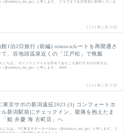
un（@odakyu_de_go）と申します。 クラブオフを日常的に利用していま
。 …
2024年2月16日
函館1泊2日旅行 (前編) nimocaルートを再開通さ
せて、谷地頭温泉近くの「江戸松」で晩飯
んにちは。 ポイントとマイルを貯めてあちこち旅行するのが好きな、
un（@odakyu_de_go）と申します。 ANA …
2024年2月12日
FC東京サポの新潟遠征2023 (3) コンフォートホ
テル新潟駅前にチェックイン、腹痛を抱えたま
ま「鮨 弁慶 海 古町店」へ
んにちは。 FC東京サポーターのjun（@odakyu_de_go）と申します。 1