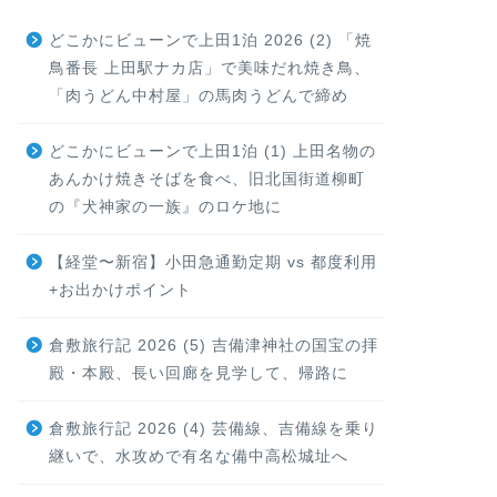
どこかにビューンで上田1泊 2026 (2) 「焼
鳥番長 上田駅ナカ店」で美味だれ焼き鳥、
「肉うどん中村屋」の馬肉うどんで締め
どこかにビューンで上田1泊 (1) 上田名物の
あんかけ焼きそばを食べ、旧北国街道柳町
の『犬神家の一族』のロケ地に
【経堂〜新宿】小田急通勤定期 vs 都度利用
+お出かけポイント
倉敷旅行記 2026 (5) 吉備津神社の国宝の拝
殿・本殿、長い回廊を見学して、帰路に
倉敷旅行記 2026 (4) 芸備線、吉備線を乗り
継いで、水攻めで有名な備中高松城址へ