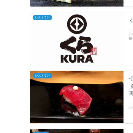
レストラン
こ
j
紹
レストラン
こ
j