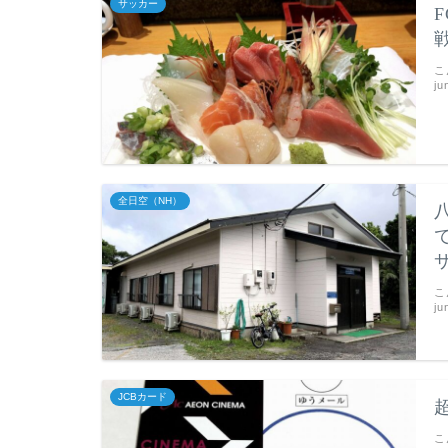
サッカー
こ
j
全日空（NH）
こ
j
JCBカード
こ