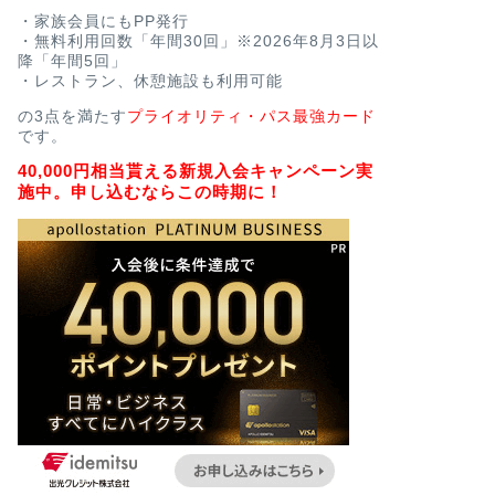
・家族会員にもPP発行
・無料利用回数「年間30回」※2026年8月3日以
降「年間5回」
・レストラン、休憩施設も利用可能
の3点を満たす
プライオリティ・パス最強カード
です。
40,000円相当貰える新規入会キャンペーン実
施中。申し込むならこの時期に！