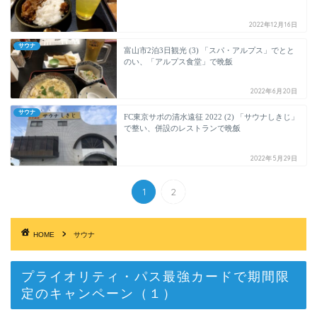
2022年12月16日
サウナ
富山市2泊3日観光 (3) 「スパ・アルプス」でとと
のい、「アルプス食堂」で晩飯
2022年6月20日
サウナ
FC東京サポの清水遠征 2022 (2) 「サウナしきじ」
で整い、併設のレストランで晩飯
2022年5月29日
1
2
HOME
サウナ
プライオリティ・パス最強カードで期間限
定のキャンペーン（１）