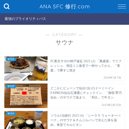
ANA SFC 修行.com
最強のプライオリティパス
― CATEGORY ―
サウナ
サウナ
FC東京サポの神戸遠征 2025 (2) 「萬歳湯」でリフ
レッシュ、併設ミニ食堂で一杯やってから、「青
森」で豚すじ焼き
2026年1月7日
サウナ
どこかにビューンで仙台1泊 (2)ドーミーイン
EXPRESS仙台広瀬通にチェックイン、「御宿 野乃
仙台」のサウナで温まり、「利久」で牛タン
2025年2月25日
サウナ
ソウル1泊旅行 2025 (4) 「シーララ ウォーターパ
ーク」のサウナ＆チムジルバンで冷えた体を温
め、食堂でカルビタン