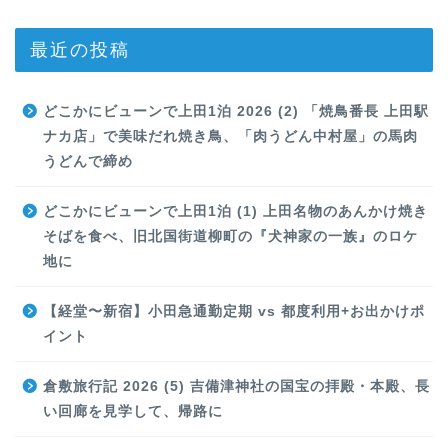
最近の投稿
どこかにビューンで上田1泊 2026 (2) 「焼鳥番長 上田駅
ナカ店」で美味だれ焼き鳥、「肉うどん中村屋」の馬肉
うどんで締め
どこかにビューンで上田1泊 (1) 上田名物のあんかけ焼き
そばを食べ、旧北国街道柳町の『犬神家の一族』のロケ
地に
【経堂〜新宿】小田急通勤定期 vs 都度利用+お出かけポ
イント
倉敷旅行記 2026 (5) 吉備津神社の国宝の拝殿・本殿、長
い回廊を見学して、帰路に