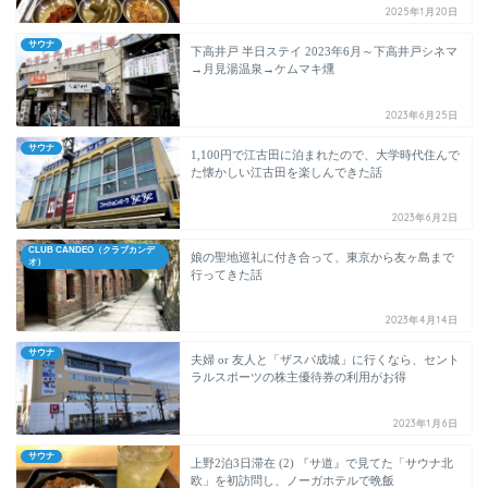
2025年1月20日
サウナ
下高井戸 半日ステイ 2023年6月～下高井戸シネマ
→月見湯温泉→ケムマキ燻
2023年6月25日
サウナ
1,100円で江古田に泊まれたので、大学時代住んで
た懐かしい江古田を楽しんできた話
2023年6月2日
CLUB CANDEO（クラブカンデ
娘の聖地巡礼に付き合って、東京から友ヶ島まで
オ）
行ってきた話
2023年4月14日
サウナ
夫婦 or 友人と「ザスパ成城」に行くなら、セント
ラルスポーツの株主優待券の利用がお得
2023年1月6日
サウナ
上野2泊3日滞在 (2) 『サ道』で見てた「サウナ北
欧」を初訪問し、ノーガホテルで晩飯