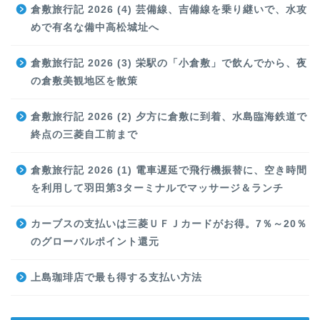
倉敷旅行記 2026 (4) 芸備線、吉備線を乗り継いで、水攻
めで有名な備中高松城址へ
倉敷旅行記 2026 (3) 栄駅の「小倉敷」で飲んでから、夜
の倉敷美観地区を散策
倉敷旅行記 2026 (2) 夕方に倉敷に到着、水島臨海鉄道で
終点の三菱自工前まで
倉敷旅行記 2026 (1) 電車遅延で飛行機振替に、空き時間
を利用して羽田第3ターミナルでマッサージ＆ランチ
カーブスの支払いは三菱ＵＦＪカードがお得。7％～20％
のグローバルポイント還元
上島珈琲店で最も得する支払い方法