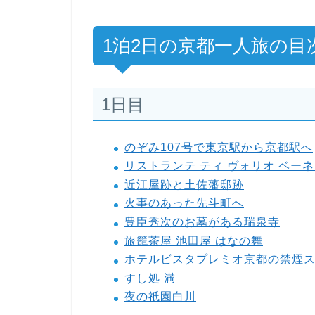
1泊2日の京都一人旅の目
1日目
のぞみ107号で東京駅から京都駅へ
リストランテ ティ ヴォリオ ベーネ（Ris
近江屋跡と土佐藩邸跡
火事のあった先斗町へ
豊臣秀次のお墓がある瑞泉寺
旅籠茶屋 池田屋 はなの舞
ホテルビスタプレミオ京都の禁煙
すし処 満
夜の祇園白川