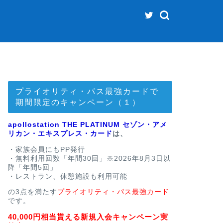
プライオリティ・パス最強カードで
期間限定のキャンペーン（１）
apollostation THE PLATINUM セゾン・アメ
リカン・エキスプレス・カード
は、
・家族会員にもPP発行
・無料利用回数「年間30回」※2026年8月3日以
降「年間5回」
・レストラン、休憩施設も利用可能
の3点を満たす
プライオリティ・パス最強カード
です。
40,000円相当貰える新規入会キャンペーン実