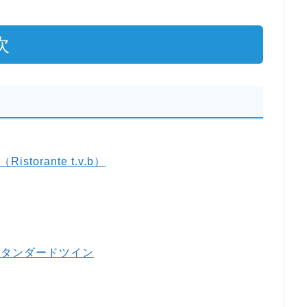
次
torante t.v.b）
スタンダードツイン