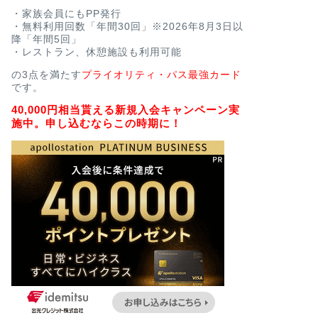
・家族会員にもPP発行
・無料利用回数「年間30回」※2026年8月3日以
降「年間5回」
・レストラン、休憩施設も利用可能
の3点を満たす
プライオリティ・パス最強カード
です。
40,000円相当貰える新規入会キャンペーン実
施中。申し込むならこの時期に！