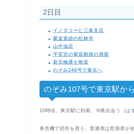
2日目
イノダコーヒ三条支店
聚楽第跡の松林寺
山中油店
平安宮の紫宸殿跡の酒屋
新京極通を散策
のぞみ248号で東京へ
のぞみ107号で東京駅か
10時頃、東京駅に到着。今晩出会う（は
券売機で切符を買う。普通席は窓側席が