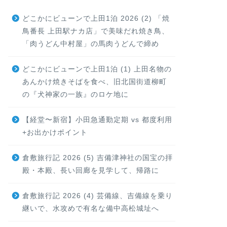
どこかにビューンで上田1泊 2026 (2) 「焼
鳥番長 上田駅ナカ店」で美味だれ焼き鳥、
「肉うどん中村屋」の馬肉うどんで締め
どこかにビューンで上田1泊 (1) 上田名物の
あんかけ焼きそばを食べ、旧北国街道柳町
の『犬神家の一族』のロケ地に
【経堂〜新宿】小田急通勤定期 vs 都度利用
+お出かけポイント
倉敷旅行記 2026 (5) 吉備津神社の国宝の拝
殿・本殿、長い回廊を見学して、帰路に
倉敷旅行記 2026 (4) 芸備線、吉備線を乗り
継いで、水攻めで有名な備中高松城址へ