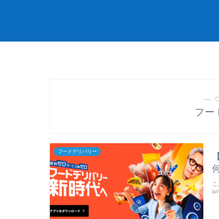
― 
フー
フードデリバリー
こ
j