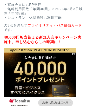
・家族会員にもPP発行
・無料利用回数「年間30回」※2026年8月3日以
降「年間5回」
・レストラン、休憩施設も利用可能
の3点を満たす
プライオリティ・パス最強カード
です。
40,000円相当貰える新規入会キャンペーン実
施中。申し込むならこの時期に！