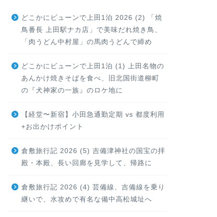
どこかにビューンで上田1泊 2026 (2) 「焼
鳥番長 上田駅ナカ店」で美味だれ焼き鳥、
「肉うどん中村屋」の馬肉うどんで締め
どこかにビューンで上田1泊 (1) 上田名物の
あんかけ焼きそばを食べ、旧北国街道柳町
の『犬神家の一族』のロケ地に
【経堂〜新宿】小田急通勤定期 vs 都度利用
+お出かけポイント
倉敷旅行記 2026 (5) 吉備津神社の国宝の拝
殿・本殿、長い回廊を見学して、帰路に
倉敷旅行記 2026 (4) 芸備線、吉備線を乗り
継いで、水攻めで有名な備中高松城址へ