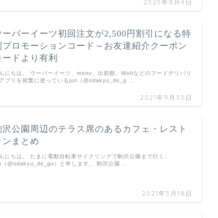
2025年8月4日
ウーバーイーツ初回注文が2,500円割引になる特
別プロモーションコード～お友達紹介クーポン
コードより有利
んにちは。 ウーバーイーツ、menu、出前館、Woltなどのフードデリバリ
アプリを頻繁に使っているjun（@odakyu_de_g …
2021年9月30日
駒沢公園周辺のテラス席のあるカフェ・レスト
ランまとめ
んにちは。 たまに電動自転車サイクリングで駒沢公園まで行く、
un（@odakyu_de_go）と申します。 駒沢公園 …
2021年5月18日