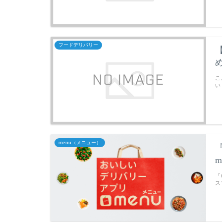
フードデリバリー
こ
い
menu（メニュー）
『
ス