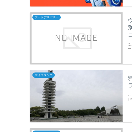
フードデリバリー
こ
ー
サイクリング
こ
j