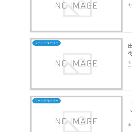
全
「
フードデリバリー
タ
サ
フードデリバリー
「
由