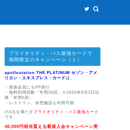
プライオリティ・パス最強カードで
期間限定のキャンペーン（１）
apollostation THE PLATINUM セゾン・アメ
リカン・エキスプレス・カード
は、
・家族会員にもPP発行
・無料利用回数「年間30回」※2026年8月3日以
降「年間5回」
・レストラン、休憩施設も利用可能
の3点を満たす
プライオリティ・パス最強カード
です。
40,000円相当貰える新規入会キャンペーン実