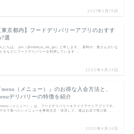
2021年2月19日
【東京都内】フードデリバリーアプリのおすす
め7選
んにちは。 jun（@odakyu_de_go）と申します。 昼時や、奥さんがいな
ときなどにフードデリバリーを利用しています …
2020年4月24日
『menu（メニュー）』のお得な入会方法と、
menuデリバリーの特徴を紹介
menu（メニュー）』は、フードデリバリー＆テイクアウトアプリです。
マホで食べたいメニューを事前注文・決済して、後はお店で受け取 …
2020年4月24日