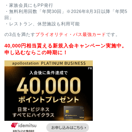
・家族会員にもPP発行
・無料利用回数「年間30回」※2026年8月3日以降「年間5
回」
・レストラン、休憩施設も利用可能
の3点を満たす
プライオリティ・パス最強カード
です。
40,000円相当貰える新規入会キャンペーン実施中。
申し込むならこの時期に！