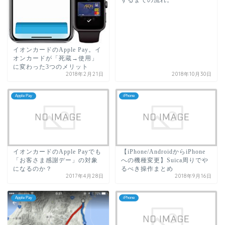
イオンカードのApple Pay。イ
オンカードが「死蔵→使用」
に変わった3つのメリット
2018年2月21日
2018年10月30日
Apple Pay
iPhone
イオンカードのApple Payでも
【iPhone/AndroidからiPhone
「お客さま感謝デー」の対象
への機種変更】Suica周りでや
になるのか？
るべき操作まとめ
2017年4月28日
2018年9月16日
Apple Pay
iPhone