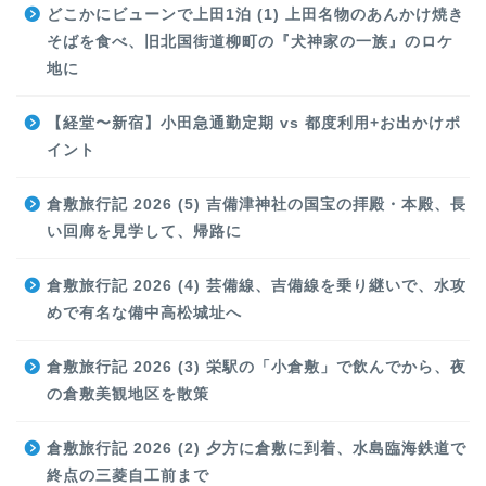
どこかにビューンで上田1泊 (1) 上田名物のあんかけ焼き
そばを食べ、旧北国街道柳町の『犬神家の一族』のロケ
地に
【経堂〜新宿】小田急通勤定期 vs 都度利用+お出かけポ
イント
倉敷旅行記 2026 (5) 吉備津神社の国宝の拝殿・本殿、長
い回廊を見学して、帰路に
倉敷旅行記 2026 (4) 芸備線、吉備線を乗り継いで、水攻
めで有名な備中高松城址へ
倉敷旅行記 2026 (3) 栄駅の「小倉敷」で飲んでから、夜
の倉敷美観地区を散策
倉敷旅行記 2026 (2) 夕方に倉敷に到着、水島臨海鉄道で
終点の三菱自工前まで