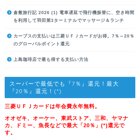
倉敷旅行記 2026 (1) 電車遅延で飛行機振替に、空き時間
を利用して羽田第3ターミナルでマッサージ＆ランチ
カーブスの支払いは三菱ＵＦＪカードがお得。7％～20％
のグローバルポイント還元
上島珈琲店で最も得する支払い方法
スーパーで最低でも『7％』還元！最大
『20％』還元！(*)
三菱ＵＦＪカードは年会費永年無料。
オオゼキ、オーケー、東武ストア、三和、ヤマナ
カ、ドミー、魚長などで最大「20％」(*)還元で
す。