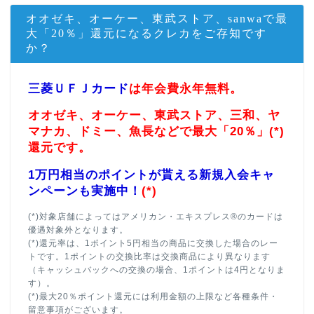
オオゼキ、オーケー、東武ストア、sanwaで最
大「20％」還元になるクレカをご存知です
か？
三菱ＵＦＪカード
は年会費永年無料。
オオゼキ、オーケー、東武ストア、三和、ヤ
マナカ、ドミー、魚長などで最大「20％」(*)
還元です。
1万円相当のポイントが貰える新規入会キャ
ンペーンも実施中！
(*)
(*)対象店舗によってはアメリカン・エキスプレス®のカードは
優遇対象外となります。
(*)還元率は、1ポイント5円相当の商品に交換した場合のレー
トです。1ポイントの交換比率は交換商品により異なります
（キャッシュバックへの交換の場合、1ポイントは4円となりま
す）。
(*)最大20％ポイント還元には利用金額の上限など各種条件・
留意事項がございます。