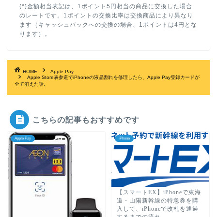
(*)金額相当表記は、1ポイント5円相当の商品に交換した場合
のレートです。1ポイントの交換比率は交換商品により異なり
ます（キャッシュバックへの交換の場合、1ポイントは4円とな
ります）。
HOME
Apple Pay
Apple Store表参道でiPhoneの液晶割れを修理したら、Apple Pay登録カードが
全て消えた話。
こちらの記事もおすすめです
Apple Pay
iPhone
【スマートEX】iPhoneで東海
道・山陽新幹線の特急券を購
入して、iPhoneで改札を通過
するまでの流れ。