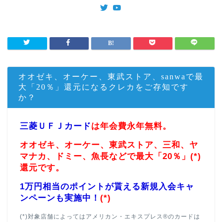
オオゼキ、オーケー、東武ストア、sanwaで最
大「20％」還元になるクレカをご存知です
か？
三菱ＵＦＪカード
は年会費永年無料。
オオゼキ、オーケー、東武ストア、三和、ヤ
マナカ、ドミー、魚長などで最大「20％」(*)
還元です。
1万円相当のポイントが貰える新規入会キャ
ンペーンも実施中！
(*)
(*)対象店舗によってはアメリカン・エキスプレス®のカードは