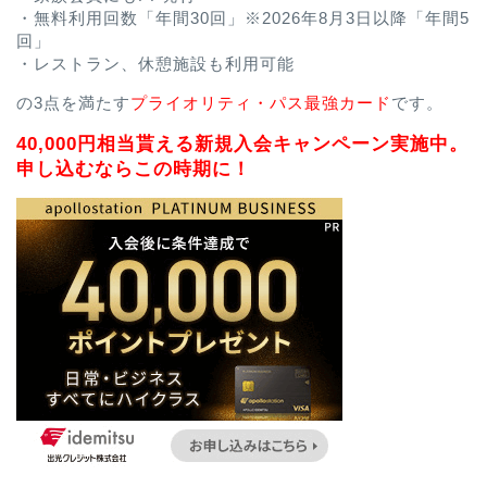
・無料利用回数「年間30回」※2026年8月3日以降「年間5
回」
・レストラン、休憩施設も利用可能
の3点を満たす
プライオリティ・パス最強カード
です。
40,000円相当貰える新規入会キャンペーン実施中。
申し込むならこの時期に！