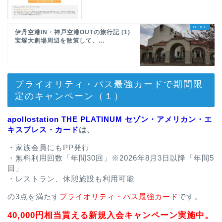
伊丹空港IN・神戸空港OUTの旅行記 (1)
宝塚大劇場周辺を散策して、...
プライオリティ・パス最強カードで期間限
定のキャンペーン（１）
apollostation THE PLATINUM セゾン・アメリカン・エ
キスプレス・カード
は、
・家族会員にもPP発行
・無料利用回数「年間30回」※2026年8月3日以降「年間5
回」
・レストラン、休憩施設も利用可能
の3点を満たす
プライオリティ・パス最強カード
です。
40,000円相当貰える新規入会キャンペーン実施中。