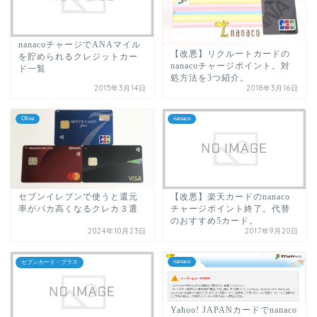
nanacoチャージでANAマイル
【改悪】リクルートカードの
を貯められるクレジットカー
nanacoチャージポイント。対
ド一覧
処方法を3つ紹介。
2015年3月14日
2018年3月16日
Olive
nanaco
セブンイレブンで使うと還元
【改悪】楽天カードのnanaco
率がバカ高くなるクレカ３選
チャージポイント終了。代替
のおすすめ5カード。
2024年10月23日
2017年9月20日
nanaco
セブンカード・プラス
Yahoo! JAPANカードでnanaco