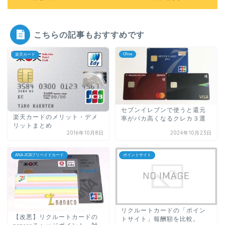
こちらの記事もおすすめです
Olive
楽天カード
セブンイレブンで使うと還元
楽天カードのメリット・デメ
率がバカ高くなるクレカ３選
リットまとめ
2016年10月8日
2024年10月23日
ANA JCBプリペイドカード
ポイントサイト
リクルートカードの「ポイン
【改悪】リクルートカードの
トサイト」報酬額を比較。