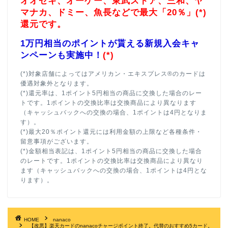
オオゼキ、オーケー、東武ストア、三和、ヤ
マナカ、ドミー、魚長などで最大「20％」(*)
還元です。
1万円相当のポイントが貰える新規入会キャ
ンペーンも実施中！
(*)
(*)対象店舗によってはアメリカン・エキスプレス®のカードは
優遇対象外となります。
(*)還元率は、1ポイント5円相当の商品に交換した場合のレー
トです。1ポイントの交換比率は交換商品により異なります
（キャッシュバックへの交換の場合、1ポイントは4円となりま
す）。
(*)最大20％ポイント還元には利用金額の上限など各種条件・
留意事項がございます。
(*)金額相当表記は、1ポイント5円相当の商品に交換した場合
のレートです。1ポイントの交換比率は交換商品により異なり
ます（キャッシュバックへの交換の場合、1ポイントは4円とな
ります）。
HOME
nanaco
【改悪】楽天カードのnanacoチャージポイント終了。代替のおすすめ5カード。