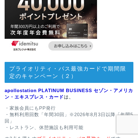
プライオリティ・パス最強カードで期間限
定のキャンペーン（２）
apollostation PLATINUM BUSINESS セゾン・アメリカ
ン・エキスプレス・カード
は、
・家族会員にもPP発行
・無料利用回数「年間30回」※2026年8月3日以降「年間5
回」
・レストラン、休憩施設も利用可能