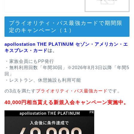
プライオリティ・パス最強カードで期間限
定のキャンペーン（１）
apollostation THE PLATINUM セゾン・アメリカン・エ
キスプレス・カード
は、
・家族会員にもPP発行
・無料利用回数「年間30回」※2026年8月3日以降「年間5
回」
・レストラン、休憩施設も利用可能
の3点を満たす
プライオリティ・パス最強カード
です。
40,000円相当貰える新規入会キャンペーン実施中。