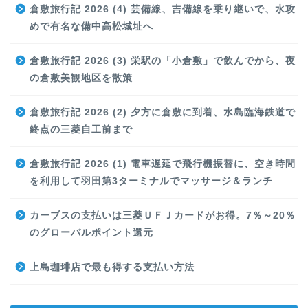
倉敷旅行記 2026 (4) 芸備線、吉備線を乗り継いで、水攻
めで有名な備中高松城址へ
倉敷旅行記 2026 (3) 栄駅の「小倉敷」で飲んでから、夜
の倉敷美観地区を散策
倉敷旅行記 2026 (2) 夕方に倉敷に到着、水島臨海鉄道で
終点の三菱自工前まで
倉敷旅行記 2026 (1) 電車遅延で飛行機振替に、空き時間
を利用して羽田第3ターミナルでマッサージ＆ランチ
カーブスの支払いは三菱ＵＦＪカードがお得。7％～20％
のグローバルポイント還元
上島珈琲店で最も得する支払い方法