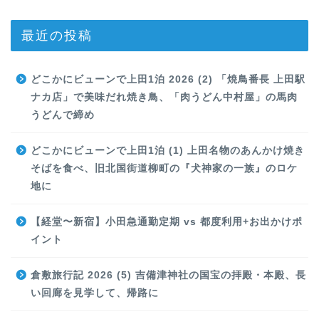
最近の投稿
どこかにビューンで上田1泊 2026 (2) 「焼鳥番長 上田駅
ナカ店」で美味だれ焼き鳥、「肉うどん中村屋」の馬肉
うどんで締め
どこかにビューンで上田1泊 (1) 上田名物のあんかけ焼き
そばを食べ、旧北国街道柳町の『犬神家の一族』のロケ
地に
【経堂〜新宿】小田急通勤定期 vs 都度利用+お出かけポ
イント
倉敷旅行記 2026 (5) 吉備津神社の国宝の拝殿・本殿、長
い回廊を見学して、帰路に