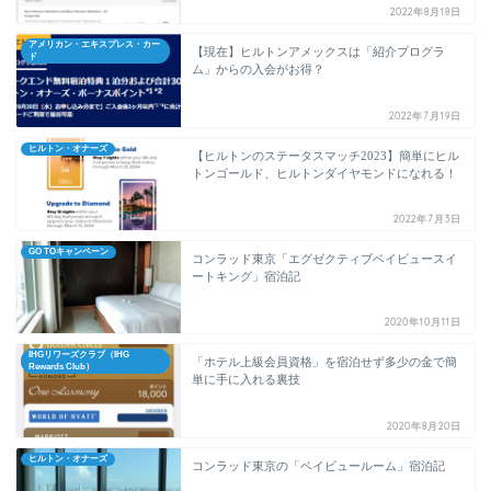
2022年8月18日
アメリカン・エキスプレス・カー
【現在】ヒルトンアメックスは「紹介プログラ
ド
ム」からの入会がお得？
2022年7月19日
ヒルトン・オナーズ
【ヒルトンのステータスマッチ2023】簡単にヒル
トンゴールド、ヒルトンダイヤモンドになれる！
2022年7月3日
GO TOキャンペーン
コンラッド東京「エグゼクティブベイビュースイ
ートキング」宿泊記
2020年10月11日
IHGリワーズクラブ（IHG
「ホテル上級会員資格」を宿泊せず多少の金で簡
Rewards Club）
単に手に入れる裏技
2020年8月20日
ヒルトン・オナーズ
コンラッド東京の「ベイビュールーム」宿泊記