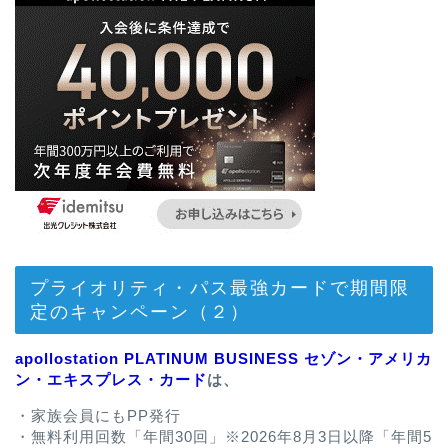
プライオリティ・パス最強カードで期間限
定のキャンペーン（２）
apollostation PLATINUM BUSINESS セゾン・アメリカ
ン・エキスプレス・カード
は、
・家族会員にもPP発行
・無料利用回数「年間30回」※2026年8月3日以降「年間5