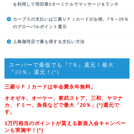
を利用して羽田第3ターミナルでマッサージ＆ランチ
カーブスの支払いは三菱ＵＦＪカードがお得。7％～20％
のグローバルポイント還元
上島珈琲店で最も得する支払い方法
スーパーで最低でも『7％』還元！最大
『20％』還元！(*)
三菱ＵＦＪカードは年会費永年無料。
オオゼキ、オーケー、東武ストア、三和、ヤマナ
カ、ドミー、魚長などで最大「20％」(*)還元で
す。
1万円相当のポイントが貰える新規入会キャンペー
ンも実施中！(*)