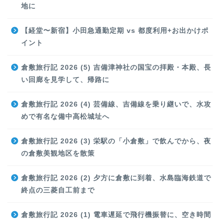
地に
【経堂〜新宿】小田急通勤定期 vs 都度利用+お出かけポ
イント
倉敷旅行記 2026 (5) 吉備津神社の国宝の拝殿・本殿、長
い回廊を見学して、帰路に
倉敷旅行記 2026 (4) 芸備線、吉備線を乗り継いで、水攻
めで有名な備中高松城址へ
倉敷旅行記 2026 (3) 栄駅の「小倉敷」で飲んでから、夜
の倉敷美観地区を散策
倉敷旅行記 2026 (2) 夕方に倉敷に到着、水島臨海鉄道で
終点の三菱自工前まで
倉敷旅行記 2026 (1) 電車遅延で飛行機振替に、空き時間