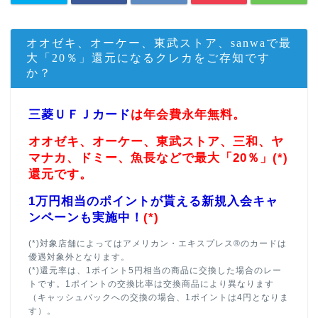
オオゼキ、オーケー、東武ストア、sanwaで最
大「20％」還元になるクレカをご存知です
か？
三菱ＵＦＪカード
は年会費永年無料。
オオゼキ、オーケー、東武ストア、三和、ヤ
マナカ、ドミー、魚長などで最大「20％」(*)
還元です。
1万円相当のポイントが貰える新規入会キャ
ンペーンも実施中！
(*)
(*)対象店舗によってはアメリカン・エキスプレス®のカードは
優遇対象外となります。
(*)還元率は、1ポイント5円相当の商品に交換した場合のレー
トです。1ポイントの交換比率は交換商品により異なります
（キャッシュバックへの交換の場合、1ポイントは4円となりま
す）。