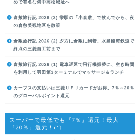
めで有名な備中高松城址へ
倉敷旅行記 2026 (3) 栄駅の「小倉敷」で飲んでから、夜
の倉敷美観地区を散策
倉敷旅行記 2026 (2) 夕方に倉敷に到着、水島臨海鉄道で
終点の三菱自工前まで
倉敷旅行記 2026 (1) 電車遅延で飛行機振替に、空き時間
を利用して羽田第3ターミナルでマッサージ＆ランチ
カーブスの支払いは三菱ＵＦＪカードがお得。7％～20％
のグローバルポイント還元
スーパーで最低でも『7％』還元！最大
『20％』還元！(*)