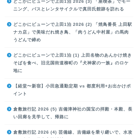
どこかにビューンで上田1泊 2026 (3) 「座喫茶」でモー
ニング、バスとレンタサイクルで真田氏館跡を訪れる
どこかにビューンで上田1泊 2026 (2) 「焼鳥番長 上田駅
ナカ店」で美味だれ焼き鳥、「肉うどん中村屋」の馬肉
うどんで締め
どこかにビューンで上田1泊 (1) 上田名物のあんかけ焼き
そばを食べ、旧北国街道柳町の『犬神家の一族』のロケ
地に
【経堂〜新宿】小田急通勤定期 vs 都度利用+お出かけポ
イント
倉敷旅行記 2026 (5) 吉備津神社の国宝の拝殿・本殿、長
い回廊を見学して、帰路に
倉敷旅行記 2026 (4) 芸備線、吉備線を乗り継いで、水攻