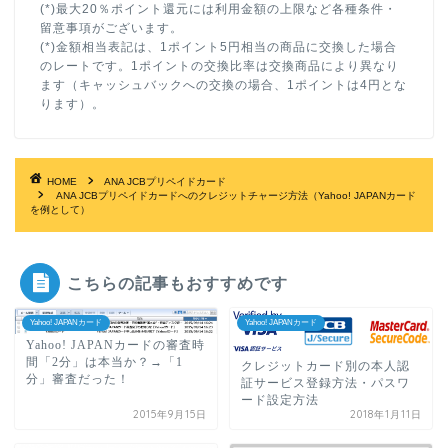
(*)最大20％ポイント還元には利用金額の上限など各種条件・
留意事項がございます。
(*)金額相当表記は、1ポイント5円相当の商品に交換した場合
のレートです。1ポイントの交換比率は交換商品により異なり
ます（キャッシュバックへの交換の場合、1ポイントは4円とな
ります）。
HOME
ANA JCBプリペイドカード
ANA JCBプリペイドカードへのクレジットチャージ方法（Yahoo! JAPANカード
を例として）
こちらの記事もおすすめです
Yahoo! JAPANカード
Yahoo! JAPANカード
Yahoo! JAPANカードの審査時
間「2分」は本当か？→「1
クレジットカード別の本人認
分」審査だった！
証サービス登録方法・パスワ
ード設定方法
2015年9月15日
2018年1月11日