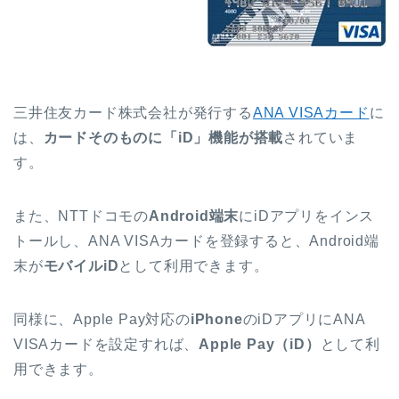
三井住友カード株式会社が発行する
ANA VISAカード
に
は、
カードそのものに「iD」機能が搭載
されていま
す。
また、NTTドコモの
Android端末
にiDアプリをインス
トールし、ANA VISAカードを登録すると、Android端
末が
モバイルiD
として利用できます。
同様に、Apple Pay対応の
iPhone
のiDアプリにANA
VISAカードを設定すれば、
Apple Pay（iD）
として利
用できます。