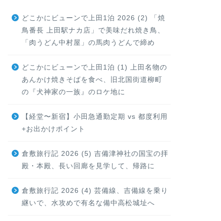
どこかにビューンで上田1泊 2026 (2) 「焼
鳥番長 上田駅ナカ店」で美味だれ焼き鳥、
「肉うどん中村屋」の馬肉うどんで締め
どこかにビューンで上田1泊 (1) 上田名物の
あんかけ焼きそばを食べ、旧北国街道柳町
の『犬神家の一族』のロケ地に
【経堂〜新宿】小田急通勤定期 vs 都度利用
+お出かけポイント
倉敷旅行記 2026 (5) 吉備津神社の国宝の拝
殿・本殿、長い回廊を見学して、帰路に
倉敷旅行記 2026 (4) 芸備線、吉備線を乗り
継いで、水攻めで有名な備中高松城址へ