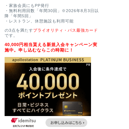
・家族会員にもPP発行
・無料利用回数「年間30回」※2026年8月3日以
降「年間5回」
・レストラン、休憩施設も利用可能
の3点を満たす
プライオリティ・パス最強カード
です。
40,000円相当貰える新規入会キャンペーン実
施中。申し込むならこの時期に！