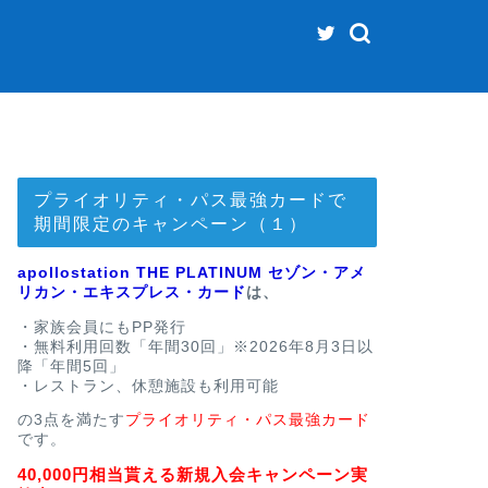
プライオリティ・パス最強カードで
期間限定のキャンペーン（１）
apollostation THE PLATINUM セゾン・アメ
リカン・エキスプレス・カード
は、
・家族会員にもPP発行
・無料利用回数「年間30回」※2026年8月3日以
降「年間5回」
・レストラン、休憩施設も利用可能
の3点を満たす
プライオリティ・パス最強カード
です。
40,000円相当貰える新規入会キャンペーン実