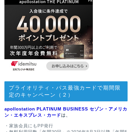
プライオリティ・パス最強カードで期間限
定のキャンペーン（２）
apollostation PLATINUM BUSINESS セゾン・アメリカ
ン・エキスプレス・カード
は、
・家族会員にもPP発行
・無料利用回数「年間30回」※2026年8月3日以降「年間5