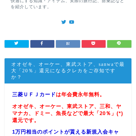
快適にする知識・アイテム、実際の旅行記、搭乗記など
を紹介しています。
オオゼキ、オーケー、東武ストア、sanwaで最
大「20％」還元になるクレカをご存知です
か？
三菱ＵＦＪカード
は年会費永年無料。
オオゼキ、オーケー、東武ストア、三和、ヤ
マナカ、ドミー、魚長などで最大「20％」(*)
還元です。
1万円相当のポイントが貰える新規入会キャ