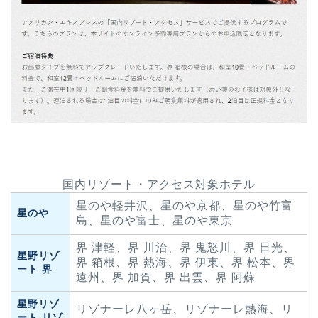
国内リゾート・アクセス対象ホテル
星のや軽井沢、星のや京都、星のや竹富
星のや
島、星のや富士、星のや東京
界 津軽、界 川治、界 鬼怒川、界 日光、
星野リゾ
界 箱根、界 熱海、界 伊東、界 松本、界
ート 界
遠州、界 加賀、界 出雲、界 阿蘇
星野リゾ
リゾナーレ八ヶ岳、リゾナーレ熱海、リ
ート リゾ