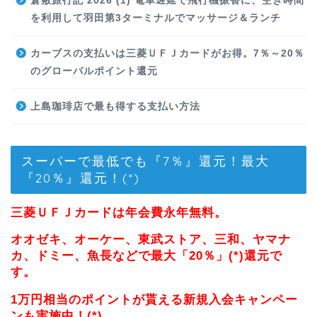
倉敷旅行記 2026 (1) 電車遅延で飛行機振替に、空き時間
を利用して羽田第3ターミナルでマッサージ＆ランチ
カーブスの支払いは三菱ＵＦＪカードがお得。7％～20％
のグローバルポイント還元
上島珈琲店で最も得する支払い方法
スーパーで最低でも『7％』還元！最大
『20％』還元！(*)
三菱ＵＦＪカードは年会費永年無料。
オオゼキ、オーケー、東武ストア、三和、ヤマナ
カ、ドミー、魚長などで最大「20％」(*)還元で
す。
1万円相当のポイントが貰える新規入会キャンペー
ンも実施中！(*)