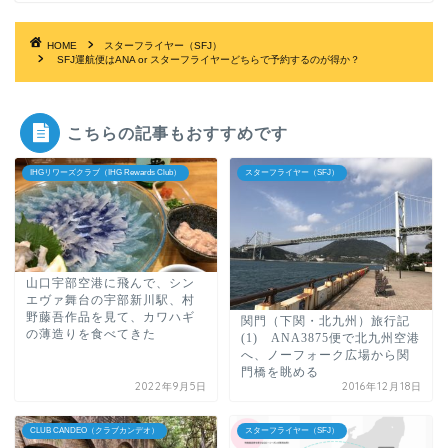
HOME
スターフライヤー（SFJ）
SFJ運航便はANA or スターフライヤーどちらで予約するのが得か？
こちらの記事もおすすめです
IHGリワーズクラブ（IHG Rewards Club）
スターフライヤー（SFJ）
山口宇部空港に飛んで、シン
エヴァ舞台の宇部新川駅、村
野藤吾作品を見て、カワハギ
関門（下関・北九州）旅行記
の薄造りを食べてきた
(1) ANA3875便で北九州空港
へ、ノーフォーク広場から関
門橋を眺める
2022年9月5日
2016年12月18日
CLUB CANDEO（クラブカンデオ）
スターフライヤー（SFJ）