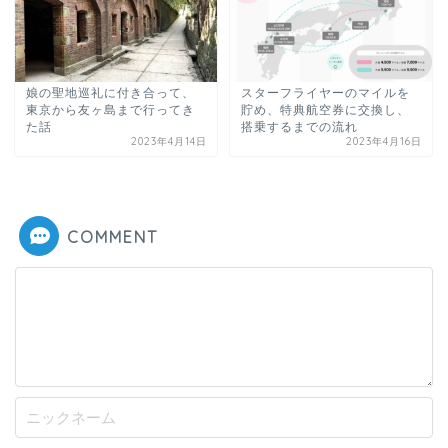
娘の聖地巡礼に付き合って、
スターフライヤーのマイルを
東京から友ヶ島まで行ってき
貯め、特典航空券に交換し、
た話
搭乗するまでの流れ
2023年4月14日
2023年4月16日
COMMENT