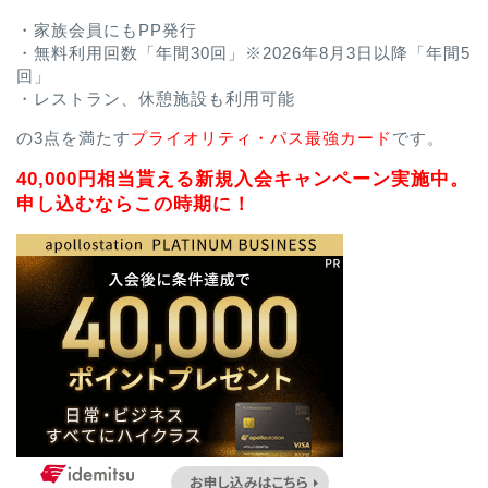
・家族会員にもPP発行
・無料利用回数「年間30回」※2026年8月3日以降「年間5
回」
・レストラン、休憩施設も利用可能
の3点を満たす
プライオリティ・パス最強カード
です。
40,000円相当貰える新規入会キャンペーン実施中。
申し込むならこの時期に！