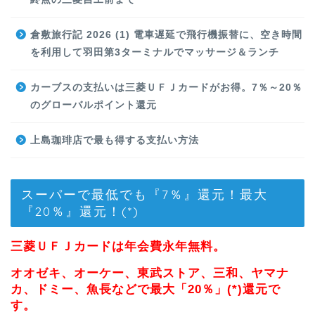
倉敷旅行記 2026 (1) 電車遅延で飛行機振替に、空き時間
を利用して羽田第3ターミナルでマッサージ＆ランチ
カーブスの支払いは三菱ＵＦＪカードがお得。7％～20％
のグローバルポイント還元
上島珈琲店で最も得する支払い方法
スーパーで最低でも『7％』還元！最大
『20％』還元！(*)
三菱ＵＦＪカードは年会費永年無料。
オオゼキ、オーケー、東武ストア、三和、ヤマナ
カ、ドミー、魚長などで最大「20％」(*)還元で
す。