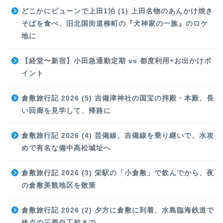
どこかにビューンで上田1泊 (1) 上田名物のあんかけ焼き
そばを食べ、旧北国街道柳町の『犬神家の一族』のロケ
地に
【経堂〜新宿】小田急通勤定期 vs 都度利用+お出かけポ
イント
倉敷旅行記 2026 (5) 吉備津神社の国宝の拝殿・本殿、長
い回廊を見学して、帰路に
倉敷旅行記 2026 (4) 芸備線、吉備線を乗り継いで、水攻
めで有名な備中高松城址へ
倉敷旅行記 2026 (3) 栄駅の「小倉敷」で飲んでから、夜
の倉敷美観地区を散策
倉敷旅行記 2026 (2) 夕方に倉敷に到着、水島臨海鉄道で
終点の三菱自工前まで