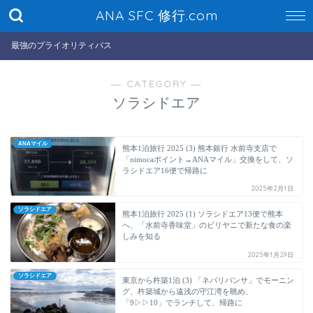
ANA SFC 修行.com
最強のプライオリティパス
― CATEGORY ―
ソラシドエア
ANAマイル
熊本1泊旅行 2025 (3) 熊本銀行 水前寺支店で
「nimocaポイント→ANAマイル」交換をして、ソ
ラシドエア16便で帰路に
2025年2月1日
ソラシドエア
熊本1泊旅行 2025 (1) ソラシドエア13便で熊本
へ、「水前寺香味堂」のビリヤニで新たな食の楽
しみを知る
2025年1月29日
ソラシドエア
東京から杵築1泊 (3) 「ネパリバンサ」でモーニン
グ、杵築城から遠浅の守江湾を眺め、
「9▷▷10」でランチして、帰路に