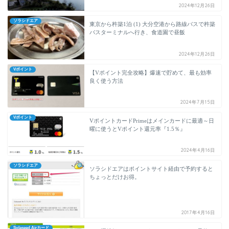
2024年12月26日
ソラシドエア
東京から杵築1泊 (1) 大分空港から路線バスで杵築
バスターミナルへ行き、食道園で昼飯
2024年12月26日
Vポイント
【Vポイント完全攻略】爆速で貯めて、最も効率
良く使う方法
2024年7月15日
Vポイント
VポイントカードPrimeはメインカードに最適～日
曜に使うとVポイント還元率『1.5％』
2024年4月16日
ソラシドエア
ソラシドエアはポイントサイト経由で予約すると
ちょっとだけお得。
2017年4月16日
Solaseed Airカード