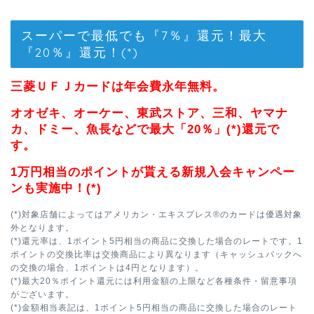
スーパーで最低でも『7％』還元！最大
『20％』還元！(*)
三菱ＵＦＪカードは年会費永年無料。
オオゼキ、オーケー、東武ストア、三和、ヤマナ
カ、ドミー、魚長などで最大「20％」(*)還元で
す。
1万円相当のポイントが貰える新規入会キャンペー
ンも実施中！(*)
(*)対象店舗によってはアメリカン・エキスプレス®のカードは優遇対象
外となります。
(*)還元率は、1ポイント5円相当の商品に交換した場合のレートです。1
ポイントの交換比率は交換商品により異なります（キャッシュバックへ
の交換の場合、1ポイントは4円となります）。
(*)最大20％ポイント還元には利用金額の上限など各種条件・留意事項
がございます。
(*)金額相当表記は、1ポイント5円相当の商品に交換した場合のレート