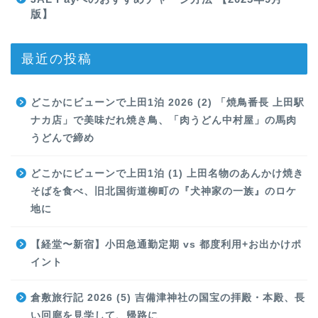
版】
最近の投稿
どこかにビューンで上田1泊 2026 (2) 「焼鳥番長 上田駅
ナカ店」で美味だれ焼き鳥、「肉うどん中村屋」の馬肉
うどんで締め
どこかにビューンで上田1泊 (1) 上田名物のあんかけ焼き
そばを食べ、旧北国街道柳町の『犬神家の一族』のロケ
地に
【経堂〜新宿】小田急通勤定期 vs 都度利用+お出かけポ
イント
倉敷旅行記 2026 (5) 吉備津神社の国宝の拝殿・本殿、長
い回廊を見学して、帰路に