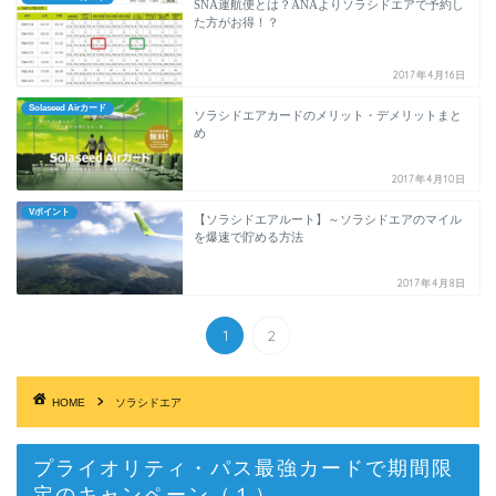
SNA運航便とは？ANAよりソラシドエアで予約し
た方がお得！？
2017年4月16日
Solaseed Airカード
ソラシドエアカードのメリット・デメリットまと
め
2017年4月10日
Vポイント
【ソラシドエアルート】～ソラシドエアのマイル
を爆速で貯める方法
2017年4月8日
1
2
HOME
ソラシドエア
プライオリティ・パス最強カードで期間限
定のキャンペーン（１）