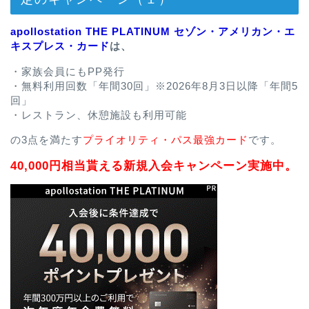
apollostation THE PLATINUM セゾン・アメリカン・エ
キスプレス・カード
は、
・家族会員にもPP発行
・無料利用回数「年間30回」※2026年8月3日以降「年間5
回」
・レストラン、休憩施設も利用可能
の3点を満たす
プライオリティ・パス最強カード
です。
40,000円相当貰える新規入会キャンペーン実施中。