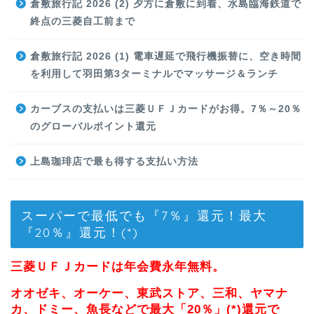
倉敷旅行記 2026 (2) 夕方に倉敷に到着、水島臨海鉄道で
終点の三菱自工前まで
倉敷旅行記 2026 (1) 電車遅延で飛行機振替に、空き時間
を利用して羽田第3ターミナルでマッサージ＆ランチ
カーブスの支払いは三菱ＵＦＪカードがお得。7％～20％
のグローバルポイント還元
上島珈琲店で最も得する支払い方法
スーパーで最低でも『7％』還元！最大
『20％』還元！(*)
三菱ＵＦＪカードは年会費永年無料。
オオゼキ、オーケー、東武ストア、三和、ヤマナ
カ、ドミー、魚長などで最大「20％」(*)還元で