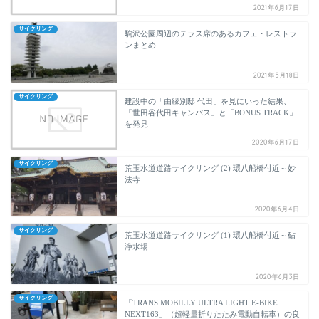
2021年6月17日
サイクリング
駒沢公園周辺のテラス席のあるカフェ・レストラ
ンまとめ
2021年5月18日
サイクリング
建設中の「由縁別邸 代田」を見にいった結果、
「世田谷代田キャンパス」と「BONUS TRACK」
を発見
2020年6月17日
サイクリング
荒玉水道道路サイクリング (2) 環八船橋付近～妙
法寺
2020年6月4日
サイクリング
荒玉水道道路サイクリング (1) 環八船橋付近～砧
浄水場
2020年6月3日
サイクリング
「TRANS MOBILLY ULTRA LIGHT E-BIKE
NEXT163」（超軽量折りたたみ電動自転車）の良