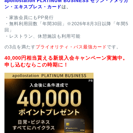
apollostation PLATINUM BUSINESS セゾン・アメリカ
ン・エキスプレス・カード
は、
・家族会員にもPP発行
・無料利用回数「年間30回」※2026年8月3日以降「年間5
回」
・レストラン、休憩施設も利用可能
の3点を満たす
プライオリティ・パス最強カード
です。
40,000円相当貰える新規入会キャンペーン実施中。
申し込むならこの時期に！