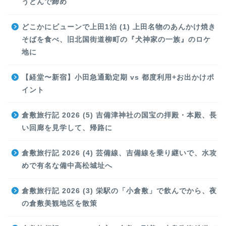
うどんで締め
どこかにビューンで上田1泊 (1) 上田名物のあんかけ焼き
そばを食べ、旧北国街道柳町の『犬神家の一族』のロケ
地に
【経堂〜新宿】小田急通勤定期 vs 都度利用+お出かけポ
イント
倉敷旅行記 2026 (5) 吉備津神社の国宝の拝殿・本殿、長
い回廊を見学して、帰路に
倉敷旅行記 2026 (4) 芸備線、吉備線を乗り継いで、水攻
めで有名な備中高松城址へ
倉敷旅行記 2026 (3) 栄駅の「小倉敷」で飲んでから、夜
の倉敷美観地区を散策