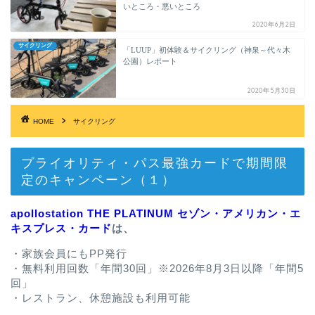
いところ・悪いところ
2020年6月2日
サイクリング
「LUUP」初体験＆サイクリング（神泉～代々木
公園）レポート
2020年5月30日
HOME
サイクリング
プライオリティ・パス最強カードで期間限
定のキャンペーン（１）
apollostation THE PLATINUM セゾン・アメリカン・エ
キスプレス・カード
は、
・家族会員にもPP発行
・無料利用回数「年間30回」※2026年8月3日以降「年間5
回」
・レストラン、休憩施設も利用可能