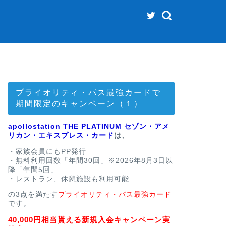
プライオリティ・パス最強カードで
期間限定のキャンペーン（１）
apollostation THE PLATINUM セゾン・アメ
リカン・エキスプレス・カード
は、
・家族会員にもPP発行
・無料利用回数「年間30回」※2026年8月3日以
降「年間5回」
・レストラン、休憩施設も利用可能
の3点を満たす
プライオリティ・パス最強カード
です。
40,000円相当貰える新規入会キャンペーン実