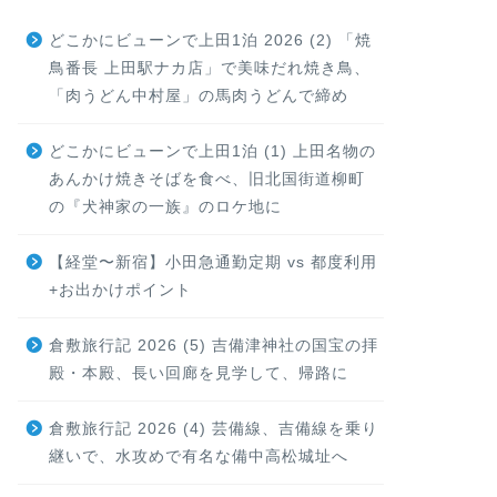
どこかにビューンで上田1泊 2026 (2) 「焼
鳥番長 上田駅ナカ店」で美味だれ焼き鳥、
「肉うどん中村屋」の馬肉うどんで締め
どこかにビューンで上田1泊 (1) 上田名物の
あんかけ焼きそばを食べ、旧北国街道柳町
の『犬神家の一族』のロケ地に
【経堂〜新宿】小田急通勤定期 vs 都度利用
+お出かけポイント
倉敷旅行記 2026 (5) 吉備津神社の国宝の拝
殿・本殿、長い回廊を見学して、帰路に
倉敷旅行記 2026 (4) 芸備線、吉備線を乗り
継いで、水攻めで有名な備中高松城址へ