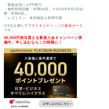
・家族会員にもPP発行
・無料利用回数「年間30回」※2026年8月3日以
降「年間5回」
・レストラン、休憩施設も利用可能
の3点を満たす
プライオリティ・パス最強カード
です。
40,000円相当貰える新規入会キャンペーン実
施中。申し込むならこの時期に！