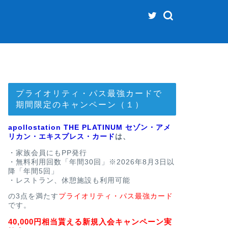
プライオリティ・パス最強カードで
期間限定のキャンペーン（１）
apollostation THE PLATINUM セゾン・アメ
リカン・エキスプレス・カード
は、
・家族会員にもPP発行
・無料利用回数「年間30回」※2026年8月3日以
降「年間5回」
・レストラン、休憩施設も利用可能
の3点を満たす
プライオリティ・パス最強カード
です。
40,000円相当貰える新規入会キャンペーン実