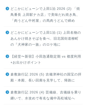
どこかにビューンで上田1泊 2026 (2) 「焼
鳥番長 上田駅ナカ店」で美味だれ焼き鳥、
「肉うどん中村屋」の馬肉うどんで締め
どこかにビューンで上田1泊 (1) 上田名物の
あんかけ焼きそばを食べ、旧北国街道柳町
の『犬神家の一族』のロケ地に
【経堂〜新宿】小田急通勤定期 vs 都度利用
+お出かけポイント
倉敷旅行記 2026 (5) 吉備津神社の国宝の拝
殿・本殿、長い回廊を見学して、帰路に
倉敷旅行記 2026 (4) 芸備線、吉備線を乗り
継いで、水攻めで有名な備中高松城址へ