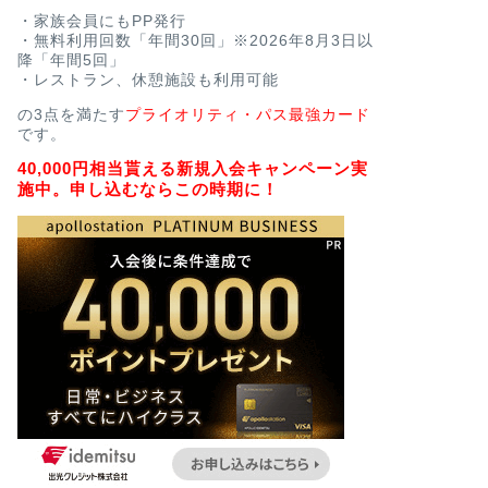
・家族会員にもPP発行
・無料利用回数「年間30回」※2026年8月3日以
降「年間5回」
・レストラン、休憩施設も利用可能
の3点を満たす
プライオリティ・パス最強カード
です。
40,000円相当貰える新規入会キャンペーン実
施中。申し込むならこの時期に！